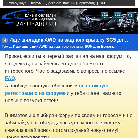
Single Sign On provided by
vBSSO
1
2
3
4
5
6
7
8
9
10
11
12
13
14
15
16
17
18
19
20
21
22
23
24
25
26
27
28
29
30
31
32
33
34
35
36
37
38
39
40
41
42
43
Ищу шильдик AWD на заднюю крышку SG5 для Европы
Тема:
Ищу шильдик AWD на заднюю крышку SG5 для Европы
Привет, если ты в первый раз попал на наш форум, то,
я надеюсь, ты найдешь тут для себя много
интересного! Часто задаваемые вопросы по ссылке
FAQ
.
А вообще, советую тебе пройти
не сложную
регистрацию на форуме
и у тебя станет намного
больше возможностей!
Внимательно выбирай форум по своим интересам и не
забывай, у нас обсуждалось уже много всяких тем...
сначала юзай поиск, потом создавай новую тему!
Добро пожаловать!