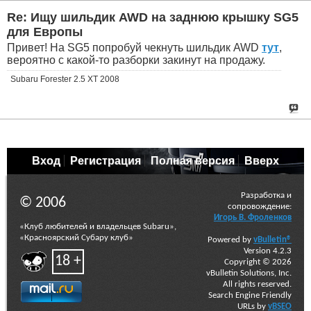
Re: Ищу шильдик AWD на заднюю крышку SG5
для Европы
Привет! На SG5 попробуй чекнуть шильдик AWD
тут
,
вероятно с какой-то разборки закинут на продажу.
Subaru Forester 2.5 XT 2008
Вход
Регистрация
Полная версия
Вверх
Разработка и
© 2006
сопровождение:
Игорь В. Фроленков
«Клуб любителей и владельцев Subaru»,
«Красноярский Субару клуб»
Powered by
vBulletin®
Version 4.2.3
18 +
Copyright © 2026
vBulletin Solutions, Inc.
All rights reserved.
Search Engine Friendly
URLs by
vBSEO