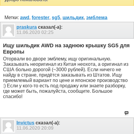
Метки:
awd
,
forester
,
sg5
,
шильдик
,
эмблема
praskura
сказал(-а):
11.06.2020
02:25
Ищу шильдик AWD на заднюю крышку SG5 для
Европы
Оторвали во дворе эмблему, ищу оригинальную.
Заказывать неоригинал из Китая неохота, а оригинал из
США больно дорогой (~3000 рублей). Если ничего не
найду в стране, придётся заказывать из Штатов. Ищу
приемлемый вариант по цене и японское производство
:) Если у кого-то есть под продажу или знаете разборку,
где может быть, пожалуйста, сообщите. Большое
спасибо!
Invictus
сказал(-а):
11.06.2020
20:09