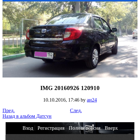
IMG 20160926 120910
10.10.2016,
17:46
by
ан24
Пред.
След.
Назад в альбом Датсун
Вход
Регистрация
Полная версия
Вверх