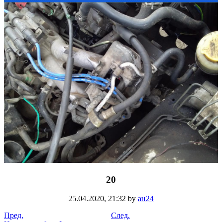
20
25.04.2020,
21:32
by
ан24
Пред.
След.