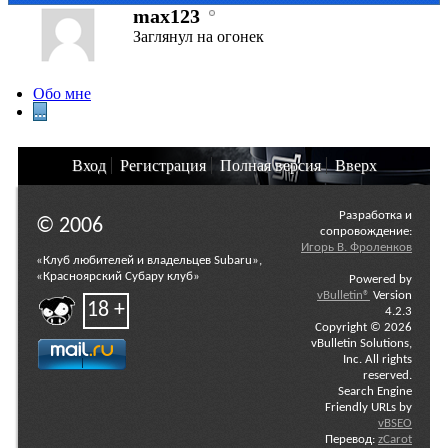
max123
Заглянул на огонек
Обо мне
...
Вход
Регистрация
Полная версия
Вверх
Разработка и
© 2006
сопровождение:
Игорь В. Фроленков
«Клуб любителей и владельцев Subaru»,
«Красноярский Субару клуб»
Powered by
vBulletin®
Version
18 +
4.2.3
Copyright © 2026
vBulletin Solutions,
Inc. All rights
reserved.
Search Engine
Friendly URLs by
vBSEO
Перевод:
zCarot