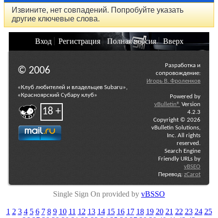
Извините, нет совпадений. Попробуйте указать
другие ключевые слова.
Вход
Регистрация
Полная версия
Вверх
Разработка и
© 2006
сопровождение:
Игорь В. Фроленков
«Клуб любителей и владельцев Subaru»,
«Красноярский Субару клуб»
Powered by
vBulletin®
Version
18 +
4.2.3
Copyright © 2026
vBulletin Solutions,
Inc. All rights
reserved.
Search Engine
Friendly URLs by
vBSEO
Перевод:
zCarot
Single Sign On provided by
vBSSO
1
2
3
4
5
6
7
8
9
10
11
12
13
14
15
16
17
18
19
20
21
22
23
24
25