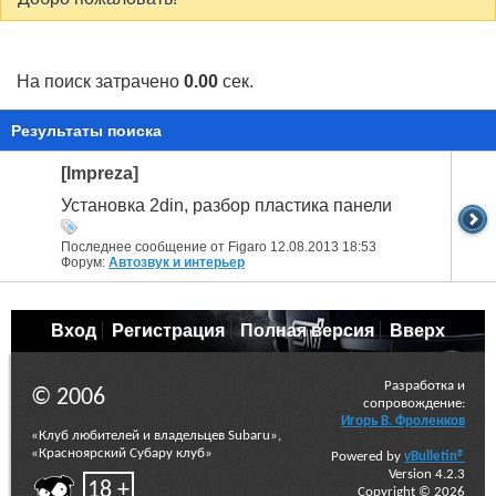
На поиск затрачено
0.00
сек.
Результаты поиска
[Impreza]
Установка 2din, разбор пластика панели
Последнее сообщение от Figaro 12.08.2013
18:53
Форум:
Автозвук и интерьер
Вход
Регистрация
Полная версия
Вверх
Разработка и
© 2006
сопровождение:
Игорь В. Фроленков
«Клуб любителей и владельцев Subaru»,
«Красноярский Субару клуб»
Powered by
vBulletin®
Version 4.2.3
18 +
Copyright © 2026