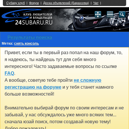
Single Sign On provided by
vBSSO
1
2
3
4
5
6
7
8
9
10
11
12
13
14
15
16
17
18
19
20
21
22
23
24
25
26
27
28
29
30
31
32
33
34
35
36
37
38
39
40
41
42
43
Результаты поиска
Метка:
снять консоль
Привет, если ты в первый раз попал на наш форум, то,
я надеюсь, ты найдешь тут для себя много
интересного! Часто задаваемые вопросы по ссылке
FAQ
.
А вообще, советую тебе пройти
не сложную
регистрацию на форуме
и у тебя станет намного
больше возможностей!
Внимательно выбирай форум по своим интересам и не
забывай, у нас обсуждалось уже много всяких тем...
сначала юзай поиск, потом создавай новую тему!
Добро пожаловать!