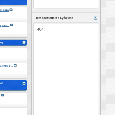
м авто
Тем временем в СубаЧате
 как...
ие
исков в...
ие
)