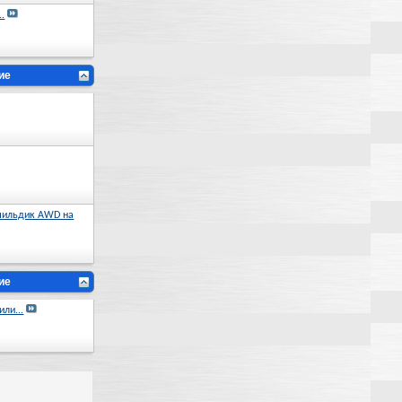
.
ие
шильдик AWD на
ие
ли...