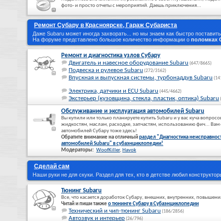
фото- и просто отчеты с мероприятий. Даешь приключения...
Ремонт Субару в Красноярске, Гараж Субариста
Даже Subaru может иногда захворать... но мы знаем как быстро поставить
На форуме представлено большое количество информации о
поломках 
Ремонт и диагностика узлов Субару
Двигатель и навесное оборудование Subaru
(647/8665)
Подвеска и рулевое Subaru
(272/3162)
Впускная и выпускная системы, турбонаддув Subaru
(14
Электрика, датчики и ECU Subaru
(445/4662)
Экстерьер (кузовщина, стекла, пластик, оптика) Subaru
Обслуживание и эксплуатация автомобилей Subaru
Вы купили или только планируете купить Subaru и у вас куча вопросо
жидкостям, маслам, расходке, запчастям, использованию фич... Ва
автомобилей Субару тоже здесь!
Обратите внимание на отличный
раздел "Диагностика неисправнос
автомобилей Subaru" в субаэнциклопедии!
Модераторы:
WoofKiller
,
Havok
Сделай сам
Наши руки не для скуки. Раздел для тех, кто в детстве любил конструкторы
Тюнинг Subaru
Все, что касается доработок Субару, внешних, внутренних, повышен
Читай и пиши также
о тюнинге Субару в Субаэнциклопедии
Технический и чип-тюнинг Subaru
(186/2856)
Автозвук и интерьер
(26/796)