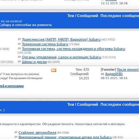
лента
13.11.2019,
18:18
этого
раздела
Тем / Сообщений
Последнее сообщен
 ее на колеса!
Субару и способах их ремонта
.
Трансмиссия (АКПП, МКПП, Вариатор) Subaru
(467/4702)
Тормозная система Subaru
(73/866)
Топливная система, система охлаждения и обогрева Subaru
1/1826)
(145/2518)
Органы управления, салон и интерьер Subaru
(114/1114)
Шины и диски
(129/1505)
(85/2009)
Тем: 670
[Forester]
После ремонта
RSS
Сообщений:
от
Андрей580
в? У вас вопросы по резине,
лента
м сюда! Раскрываем потенциал
14,255
08.01.2021,
18:55
этого
раздела
тей и неполадок
Тем / Сообщений
Последнее сообщен
 :)
ия мощности и характеристик. Обсуждение тюнинга, тюнинговых запчастей и автозвука.
Стайлинг автомобиля
(84/1008)
Внедорожный тюнинг, утилитарные штуки для Subaru
(28/431)