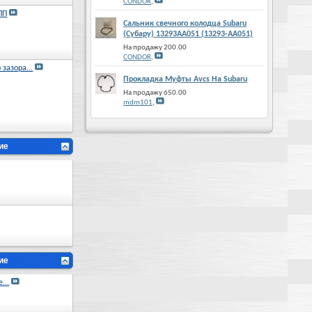
CONDOR
,
ПП
Сальник свечного колодца Subaru
(Субару) 13293AA051 (13293-AA051)
На продажу 200.00
CONDOR
,
зазора...
Прокладка Муфты Avcs На Subaru
На продажу 650.00
mdm101
,
ие
ие
...