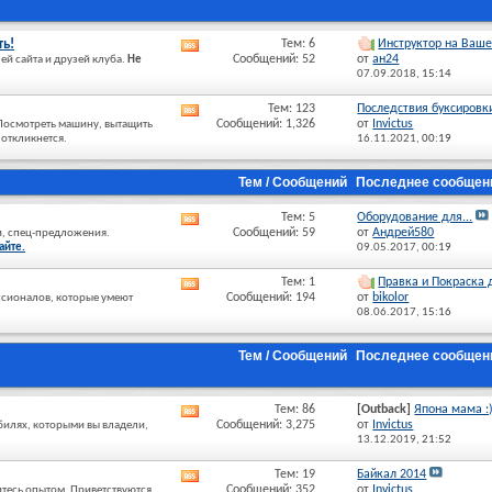
ть!
Тем: 6
Инструктор на Ваше
RSS
Сообщений: 52
от
ан24
й сайта и друзей клуба.
Не
лента
07.09.2018,
15:14
этого
раздела
Тем: 123
Последствия буксировки,
RSS
Сообщений: 1,326
от
Invictus
 Посмотреть машину, вытащить
лента
 откликнется.
16.11.2021,
00:19
этого
раздела
Тем / Сообщений
Последнее сообщен
Тем: 5
Оборудование для...
RSS
Сообщений: 59
от
Андрей580
и, спец-предложения.
лента
айте.
09.05.2017,
00:19
этого
раздела
Тем: 1
Правка и Покраска д
RSS
Сообщений: 194
от
bikolor
ссионалов, которые умеют
лента
08.06.2017,
15:16
этого
раздела
Тем / Сообщений
Последнее сообщен
Тем: 86
[Outback]
Япона мама :
RSS
Сообщений: 3,275
от
Invictus
обилях, которыми вы владели,
лента
13.12.2019,
21:52
этого
раздела
Тем: 19
Байкал 2014
RSS
Сообщений: 352
от
Invictus
итесь опытом. Приветствуются