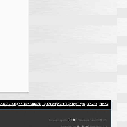
елей и владельцев Subaru, Красноярский субару клуб
Архив
Вверх
Текущее время:
07:33
. Часовой пояс GMT +7.
Powered by
vBulletin®
Version 4.2.3