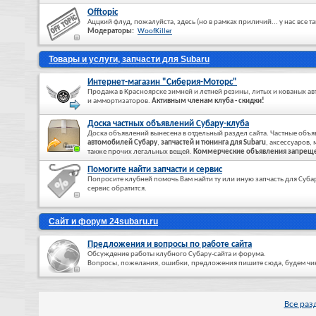
Offtopic
Аццкий флуд, пожалуйста, здесь (но в рамках приличий... у нас все т
Модераторы:
WoofKiller
Товары и услуги, запчасти для Subaru
Интернет-магазин "Сиберия-Моторс"
Продажа в Красноярске зимней и летней резины, литых и кованых 
и аммортизаторов.
Активным членам клуба - скидки!
Доска частных объявлений Субару-клуба
Доска объявлений вынесена в отдельный раздел сайта. Частные объ
автомобилей Субару
,
запчастей и тюнинга для Subaru
, аксессуаров,
также прочих легальных вещей.
Коммерческие объявления запрещ
Помогите найти запчасти и сервис
Попросите клубней помочь Вам найти ту или иную запчасть для Субар
сервис обратится.
Сайт и форум 24subaru.ru
Предложения и вопросы по работе сайта
Обсуждение работы клубного Субару-сайта и форума.
Вопросы, пожелания, ошибки, предложения пишите сюда, будем чи
Все раз