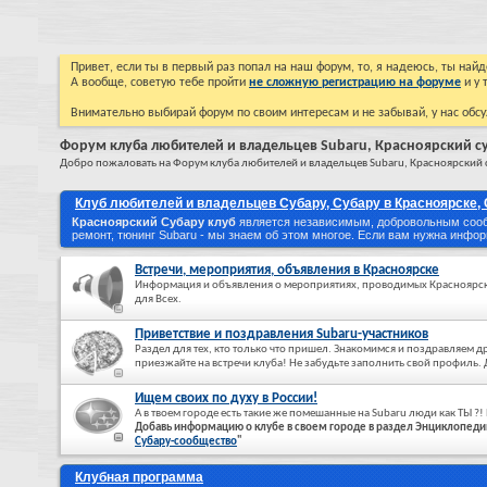
Привет, если ты в первый раз попал на наш форум, то, я надеюсь, ты на
А вообще, советую тебе пройти
не сложную регистрацию на форуме
и у 
Внимательно выбирай форум по своим интересам и не забывай, у нас обсу
Форум клуба любителей и владельцев Subaru, Красноярский с
Добро пожаловать на Форум клуба любителей и владельцев Subaru, Красноярский 
Клуб любителей и владельцев Субару, Субару в Красноярске,
Красноярский Субару клуб
является независимым, добровольным сооб
ремонт, тюнинг Subaru - мы знаем об этом многое. Если вам нужна инф
Встречи, мероприятия, объявления в Красноярске
Информация и объявления о мероприятиях, проводимых Красноярск
для Всех.
Приветствие и поздравления Subaru-участников
Раздел для тех, кто только что пришел. Знакомимся и поздравляем др
приезжайте на встречи клуба! Не забудьте заполнить свой профиль.
Ищем своих по духу в России!
А в твоем городе есть такие же помешанные на Subaru люди как ТЫ ?!
Добавь информацию о клубе в своем городе в раздел Энциклопеди
Субару-сообщество
"
Клубная программа