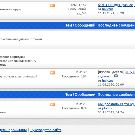
раздела
Тем: 1,152
ФОТО / ВИДЕО разное,..
RSS
Сообщений:
от
Invictus
акие автофорум)
лента
25,744
16.11.2021,
00:20
этого
раздела
Тем / Сообщений
Последнее сообщен
автомобильных дисков, пружин
явления о
продаже
 масел и спецжидкостей. А
ены.
Тем: 39
[Кузовн. детали]
Ищу 
RSS
Сообщений: 184
заднюю...
у, помочь советом в какой
лента
от
Invictus
этого
11.06.2020,
20:09
раздела
Тем / Сообщений
Последнее сообщен
Тем: 25
Как добавить картинку и
RSS
Сообщений: 874
от
plomb
лента
нить.
06.11.2017,
04:26
этого
раздела
делы прочитаны
|
Руководство сайта