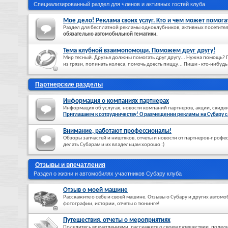
Специализированный раздел для членов и активных гостей клуба
Мое дело! Реклама своих услуг. Кто и чем может помога
Раздел для бесплатной рекламы одноклубников, активных посетителе
обязательно автомобильной тематики.
Тема клубной взаимопомощи. Поможем друг другу!
Мир тесный. Друзья должны помогать друг другу... Нужна помощь?
из грязи, попинать колеса, помочь доесть пиццу... Пиши - кто-нибудь
Партнерские разделы
Информация о компаниях партнерах
Информация об услугах, новости компаний партнеров, акции, скидк
Приглашаем к сотрудничеству! О размещении рекламы на Субару с
Внимание, работают профессионалы!
Обзоры запчастей и ништяков, отчеты и новости от партнеров-профе
делать Субарам и их владельцам хорошо :)
Отзывы и впечатления
Раздел о жизни и автомобилях участников Субару клуба
Отзыв о моей машине
Расскажите о себе и своей машине. Отзывы о Субару и других автом
фотографии, истории, отчеты о тюнинге!
Путешествия, отчеты о мероприятиях
Поделитесь впечатлениями, расскажите о своем путешествии, подел