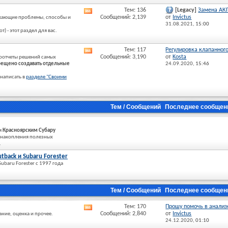
Тем: 136
[Legacy]
Замена АК
RSS
Сообщений: 2,139
от
Invictus
никающие проблемы, способы и
лента
31.08.2021,
15:00
этого
) - этот раздел для вас.
раздела
Тем: 117
Регулировка клапанного 
RSS
Сообщений: 3,190
от
Kosta
тоотчеты решений самых
лента
ещено создавать отдельные
24.09.2020,
15:46
этого
раздела
 написать в
разделе "Своими
Тем / Сообщений
Последнее сообщен
я
Красноярским Субару
и накопления полезных
.
tback и Subaru Forester
ubaru Forester c 1997 года
Тем / Сообщений
Последнее сообщен
Тем: 170
Прошу помочь в анализе
RSS
Сообщений: 2,840
от
Invictus
ние, оценка и прочее.
лента
24.12.2020,
01:10
этого