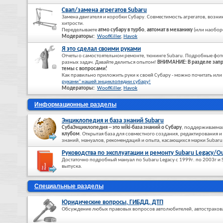
Свап/замена агрегатов Subaru
Замена двигателя и коробки Субару. Совместимость агрегатов, воз
хитрости.
Переделываете
атмо субару в турбо
,
автомат в механику
(или наоборот
Модераторы:
WoofKiller
,
Havok
Я это сделал своими руками
Отчеты о самостоятельном ремонте, тюнинге Subaru. Подробные фо
разных задач. Давайте делиться опытом!
ВНИМАНИЕ: В разделе запр
темы с вопросами!
Как правильно приложить руки к своей Субару - можно почитать или
руками" нашей энциклопедии субару!
Модераторы:
WoofKiller
,
Havok
Информационные разделы
Энциклопедия и база знаний Subaru
СубаЭнциклопедия -- это wiki-база знаний о Субару
, поддерживаема
клубом
. Открытая база для совместного создания, редактирования 
знаний, мануалов, рекомендаций и опыта, касающихся марки Subaru
Руководства по эксплуатации и ремонту Subaru Legacy/Ou
Достаточно подробный мануал по Subaru Legacy c 1999г. по 2003г и S
выпуска.
Специальные разделы
Юридические вопросы, ГИБДД, ДТП
Обсуждение любых правовых вопросов автолюбителей, автострахова