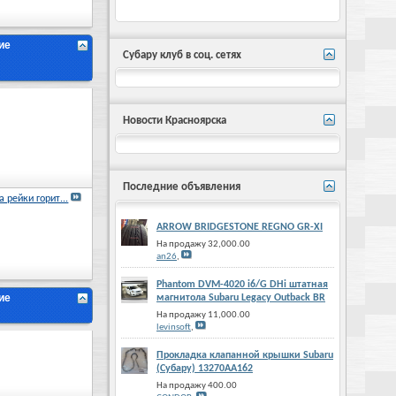
ие
Субару клуб в соц. сетях
Новости Красноярска
Последние объявления
 рейки горит...
ARROW BRIDGESTONE REGNO GR-XI
На продажу 32,000.00
an26
,
Phantom DVM-4020 i6/G DHi штатная
ие
магнитола Subaru Legacy Outback BR
На продажу 11,000.00
levinsoft
,
Прокладка клапанной крышки Subaru
(Субару) 13270AA162
На продажу 400.00