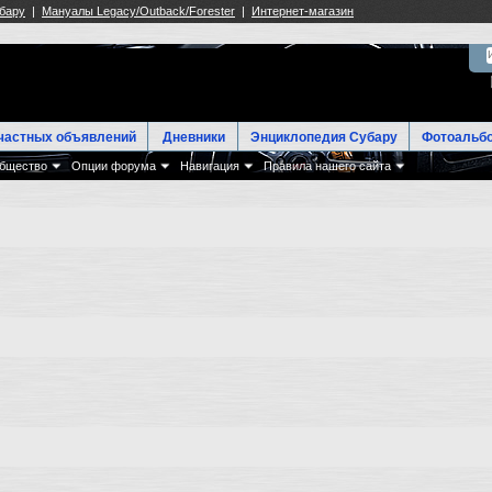
частных объявлений
Дневники
Энциклопедия Субару
Фотоальб
бщество
Опции форума
Навигация
Правила нашего сайта