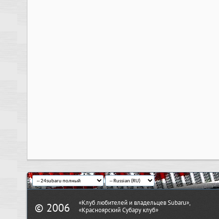
«Клуб любителей и владельцев Subaru»,
© 2006
«Красноярский Субару клуб»