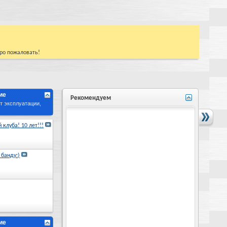
бро пожаловать!
ие
Рекомендуем
 эксплуатации,
 клуба! 10 лет!!!
 банду:)
ие