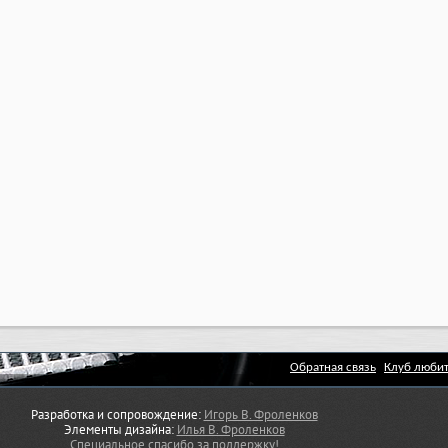
Обратная связь
Клуб любит
Разработка и сопровождение:
Игорь В. Фроленков
Элементы дизайна:
Илья В. Фроленков
Специальное спасибо за поддержку!