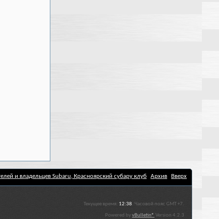
елей и владельцев Subaru, Красноярский субару клуб
Архив
Вверх
Текущее время:
12:38
. Часовой пояс GMT +7.
Powered by
vBulletin®
Version 4.2.3