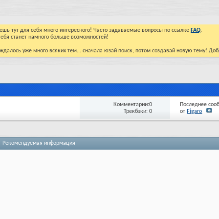
йдешь тут для себя много интересного! Часто задаваемые вопросы по ссылке
FAQ
.
тебя станет намного больше возможностей!
ждалось уже много всяких тем... сначала юзай поиск, потом создавай новую тему! До
Комментарии:0
Последнее соо
Трекбэки: 0
от
Figaro
Рекомендуемая информация