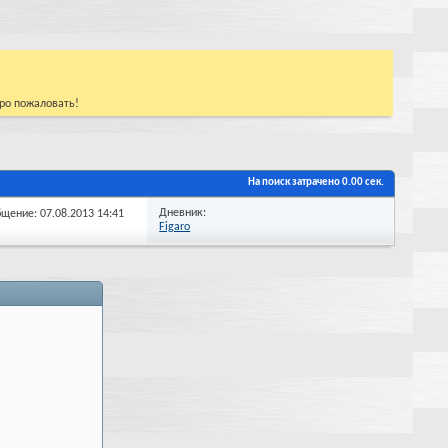
бро пожаловать!
На поиск затрачено
0.00
сек.
Дневник:
бщение: 07.08.2013
14:41
Figaro