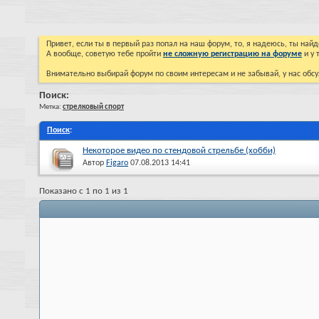
Привет, если ты в первый раз попал на наш форум, то, я надеюсь, ты на
А вообще, советую тебе пройти
не сложную регистрацию на форуме
и у 
Внимательно выбирай форум по своим интересам и не забывай, у нас обсу
Поиск:
Метка:
стрелковый спорт
Поиск
:
Некоторое видео по стендовой стрельбе (хобби)
Автор
Figaro
07.08.2013
14:41
Показано с 1 по 1 из 1