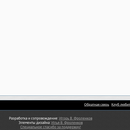
Обратная связь
Клуб любит
Разработка и сопровождение:
Игорь В. Фроленков
Элементы дизайна:
Илья В. Фроленков
Специальное спасибо за поддержку!