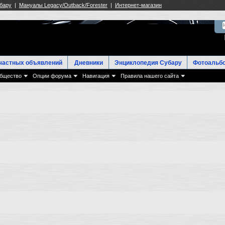
частных объявлений
Дневники
Энциклопедия Субару
Фотоальб
бщество
Опции форума
Навигация
Правила нашего сайта