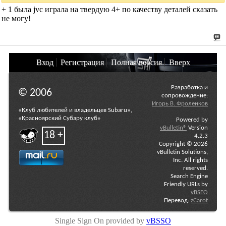
+ 1 была jvc играла на твердую 4+ по качеству деталей сказать
не могу!
Вход
Регистрация
Полная версия
Вверх
Разработка и
© 2006
сопровождение:
Игорь В. Фроленков
«Клуб любителей и владельцев Subaru»,
«Красноярский Субару клуб»
Powered by
vBulletin®
Version
18 +
4.2.3
Copyright © 2026
vBulletin Solutions,
Inc. All rights
reserved.
Search Engine
Friendly URLs by
vBSEO
Перевод:
zCarot
Single Sign On provided by
vBSSO