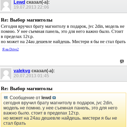
Lewd
сказал(-а):
19.07.2013
22:06
Re: Выбор магнитолы
Сегодня вручил брату магнитолу в подарок, jvc 2din, модель не
помню. У нее съемная панель, это для него важно было. Стоит
в пределах 12т.р.
но может на 24au дешевле найдешь. Мистери я бы не стал брать
Я на Drive2
valekvg
сказал(-а):
20.07.2013
01:45
Re: Выбор магнитолы
Сообщение от
lewd
сегодня вручил брату магнитолу в подарок, jvc 2din,
модель не помню. у нее съемная панель, это для него
важно было. стоит в пределах 12т.р.
но может на 24au дешевле найдешь. мистери я бы не
стал брать