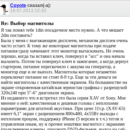
Coyote
сказал(-а):
18.07.2013
12:42
Re: Выбор магнитолы
Я так понял тебе 1din посадочное место нужно. А что мешает
2din поставить?
Была у меня с выезжающим дисплеем, механизм дисплея очень
часто устает. К тому же некоторые магнитолы при подаче
питания сразу начинают этот монитор вытаскивать. Не очень
хорошо, когда ты вставил ключ, повернул в "acc" и она начала
вылазить. Потом ты повернул ключ в зажигание, а когда дернул
стартером, питание перескочило с аккума на генератор, а
монитор еще и не выполз. Магнитолы которые незаметно
переключат питание не стоят 8-9 т.р. Еще за эти деньги не
найти магнитолы с качественным экраном. На большинстве на
экране откровенная китайская зернистая графика с разрешухой
320х240 при 5"-6" диагонали экрана.
Из недавнего что я встретил это была серия XAV от Sony. Мое
мнение о ней: качественная и дешевая голова с неплохими
параметрами для штатной акустики. При цене 11т.р. (XAV-63)
имеет 6,1" экран с разрешением 800х480, 4х55Вт выходы с
неплохим процом, поддержку iPhone (5 версии в т.ч.) тегов и
управления оным, ну и прочие ништяки магнитол с экранами
(подключение камеры, просмотр DVD-фильмов, выход на саб-