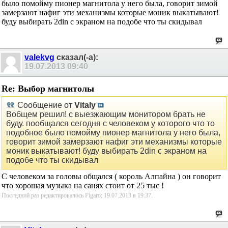
было помойму пионер магнитола у него была, говорит зимой
замерзают нафиг эти механизмы которые моник выкатывают!
буду выбирать 2din с экраном на подобе что ты скидывал
valekvg
сказал(-а):
19.07.2013
09:40
Re: Выбор магнитолы
Сообщение от
Vitaly
Вобщем решил! с выезжающим монитором брать не
буду. пообщался сегодня с человеком у которого что то
подобное было помойму пионер магнитола у него была,
говорит зимой замерзают нафиг эти механизмы которые
моник выкатывают! буду выбирать 2din с экраном на
подобе что ты скидывал
С человеком за головы общался ( король Алпайна ) он говорит
что хорошая музыка на санях стоит от 25 тыс !
Последний раз редактировалось Figaro; 19.07.2013 в
19:37
.