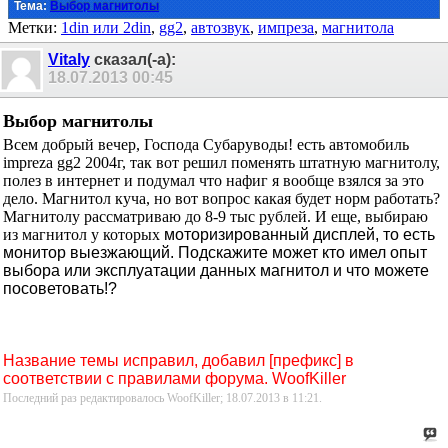
Тема:
Выбор магнитолы
Метки:
1din или 2din
,
gg2
,
автозвук
,
импреза
,
магнитола
Vitaly
сказал(-а):
18.07.2013
00:45
Выбор магнитолы
Всем добрый вечер, Господа Субаруводы! есть автомобиль
impreza gg2 2004г, так вот решил поменять штатную магнитолу,
полез в интернет и подумал что нафиг я вообще взялся за это
дело. Магнитол куча, но вот вопрос какая будет норм работать?
Магнитолу рассматриваю до 8-9 тыс рублей. И еще, выбираю
из магнитол у которых
моторизированный дисплей, то есть
монитор выезжающий. Подскажите может кто имел опыт
выбора или эксплуатации данных магнитол и что можете
посоветовать!?
Название темы исправил, добавил [префикс] в
соответствии с правилами форума. WoofKiller
Последний раз редактировалось WoofKiller; 18.07.2013 в
11:21
.