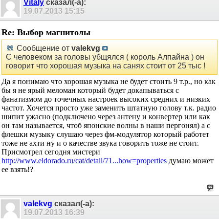
Vitaly
сказал(-а):
19.07.2013
15:15
Re: Выбор магнитолы
Сообщение от
valekvg
С человеком за головы убщялся ( король Алпайна ) он
говорит что хорошая музыка на санях стоит от 25 тыс !
Да я понимаю что хорошая музыка не будет стоить 9 т.р., но как
бы я не ярый меломан который будет докапываться с
фанатизмом до точечных настроек высоких средних и низких
частот. Хочется просто уже заменить штатную голову т.к. радио
шипит ужасно (подключено через антену и конвертер или как
он там называется, чтоб японские волны в наши пергонял) а с
флешки музыку слушаю через фм-модулятор который работет
тоже не ахти ну и о качестве звука говорить тоже не стоит.
Присмотрел сегодня мистери
http://www.eldorado.ru/cat/detail/71...how=properties
думаю может
ее взять!?
valekvg
сказал(-а):
19.07.2013
16:39