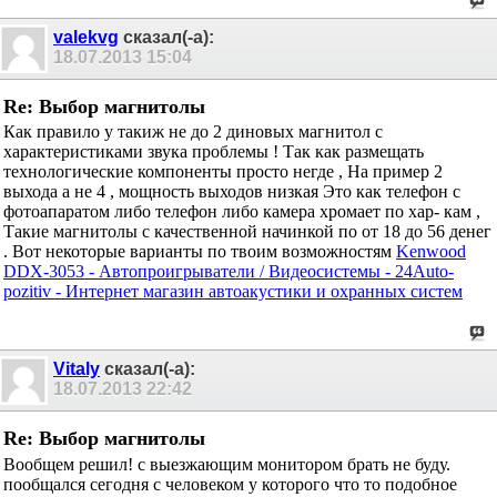
valekvg
сказал(-а):
18.07.2013
15:04
Re: Выбор магнитолы
Как правило у такиж не до 2 диновых магнитол с
характеристиками звука проблемы ! Так как размещать
технологические компоненты просто негде , На пример 2
выхода а не 4 , мощность выходов низкая Это как телефон с
фотоапаратом либо телефон либо камера хромает по хар- кам ,
Такие магнитолы с качественной начинкой по от 18 до 56 денег
. Вот некоторые варианты по твоим возможностям
Kenwood
DDX-3053 - Автопроигрыватели / Видеосистемы - 24Auto-
pozitiv - Интернет магазин автоакустики и охранных систем
Vitaly
сказал(-а):
18.07.2013
22:42
Re: Выбор магнитолы
Вообщем решил! с выезжающим монитором брать не буду.
пообщался сегодня с человеком у которого что то подобное