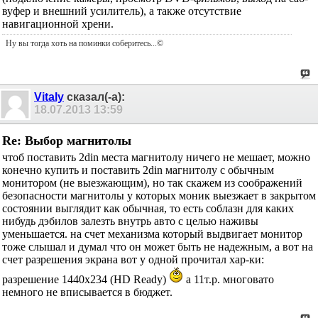
вуфер и внешний усилитель), а также отсутствие
навигационной хрени.
Ну вы тогда хоть на поминки соберитесь
...©
Vitaly
сказал(-а):
18.07.2013
13:59
Re: Выбор магнитолы
чтоб поставить 2din места магнитолу ничего не мешает, можно
конечно купить и поставить 2din магнитолу с обычным
монитором (не выезжающим), но так скажем из соображений
безопасности магнитолы у которых моник выезжает в закрытом
состоянии выглядит как обычная, то есть соблазн для каких
нибудь дэбилов залезть внутрь авто с целью наживы
уменьшается. на счет механизма который выдвигает монитор
тоже слышал и думал что он может быть не надежным, а вот на
счет разрешения экрана вот у одной прочитал хар-ки:
разрешение 1440х234 (НD Ready)
а 11т.р. многовато
немного не вписывается в бюджет.