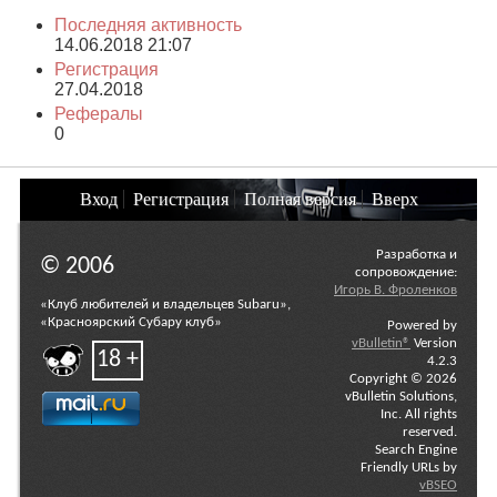
Последняя активность
14.06.2018
21:07
Регистрация
27.04.2018
Рефералы
0
Вход
Регистрация
Полная версия
Вверх
Разработка и
© 2006
сопровождение:
Игорь В. Фроленков
«Клуб любителей и владельцев Subaru»,
«Красноярский Субару клуб»
Powered by
vBulletin®
Version
18 +
4.2.3
Copyright © 2026
vBulletin Solutions,
Inc. All rights
reserved.
Search Engine
Friendly URLs by
vBSEO