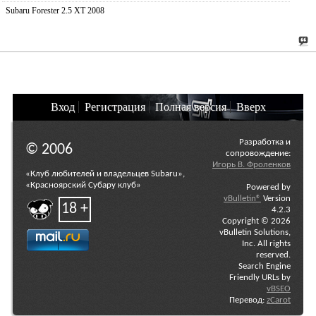
Subaru Forester 2.5 XT 2008
Вход
Регистрация
Полная версия
Вверх
Разработка и
© 2006
сопровождение:
Игорь В. Фроленков
«Клуб любителей и владельцев Subaru»,
«Красноярский Субару клуб»
Powered by
vBulletin®
Version
18 +
4.2.3
Copyright © 2026
vBulletin Solutions,
Inc. All rights
reserved.
Search Engine
Friendly URLs by
vBSEO
Перевод:
zCarot