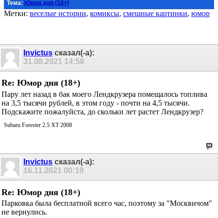
Тема:
Юмор дня (18+)
Метки:
веселые истории
,
комиксы
,
смешные картинки
,
юмор
Invictus
сказал(-а):
31.08.2021
14:58
Re: Юмор дня (18+)
Пару лет назад в бак моего Лендкрузера помещалось топлива
на 3,5 тысячи рублей, в этом году - почти на 4,5 тысячи.
Подскажите пожалуйста, до скольки лет растет Лендкрузер?
Subaru Forester 2.5 XT 2008
Invictus
сказал(-а):
16.11.2021
00:19
Re: Юмор дня (18+)
Парковка была бесплатной всего час, поэтому за "Москвичом"
не вернулись.