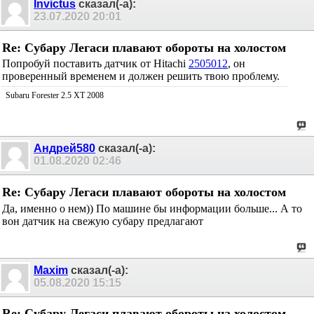
Invictus
сказал(-а):
23.07.2020
20:01
Re: Субару Легаси плавают обороты на холостом
Попробуй поставить датчик от Hitachi
2505012
, он
проверенный временем и должен решить твою проблему.
Subaru Forester 2.5 XT 2008
Андрей580
сказал(-а):
01.08.2020
02:46
Re: Субару Легаси плавают обороты на холостом
Да, именно о нем)) По машине бы информации больше... А то
вон датчик на свежую субару предлагают
Maxim
сказал(-а):
05.08.2020
15:15
Re: Субару Легаси плавают обороты на холостом