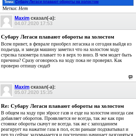
Тема:
Субару Легаси плавают обороты на холостом
Метки:
Нет
Maxim
сказал(-а):
04.07.2020
17:53
Субару Легаси плавают обороты на холостом
Всем привет, в феврале приобрел легасика и сегодня выйдя из
подьезда, и заведя машину заметил что на холостом ходу
стрелка тахометра плавает то в верх то вниз. В чем модет быть
причина? Сразу оговорюсь на ходу пока не проверял. Как
проверю отпишу сюда9
Maxim
сказал(-а):
05.07.2020
15:35
Re: Субару Легаси плавают обороты на холостом
В общем на ходу при збросе газв и езде на холостом иногда сам
добавляет оборотов. Проявляется не всегда, так же как при
стоянке обороты скачут не всегда. так же с запозданием
реагирует на нажатие газа в пол, если раньше подхватывал и
пер то сейчас задумыаается и постепенно начинает разгоняться