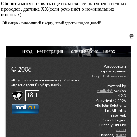
Обороты могут плавать ещё из-за свечей, катушек, свечных
проводов, датчика ХХ(если речь идёт о номинальных
оборотах).
Эй ямщик - поворачивай к чёрту, новой дорогой поедем домой!!!
Вход
Регистрация
Полная версия
Вверх
Разработка и
© 2006
сопровождение:
Игорь В. Фроленков
«Клуб любителей и владельцев Subaru»,
«Красноярский Субару клуб»
Powered by
vBulletin®
Version
18 +
4.2.3
Copyright © 2026
vBulletin Solutions,
Inc. All rights
reserved.
Search Engine
Friendly URLs by
vBSEO
Перевод:
zCarot