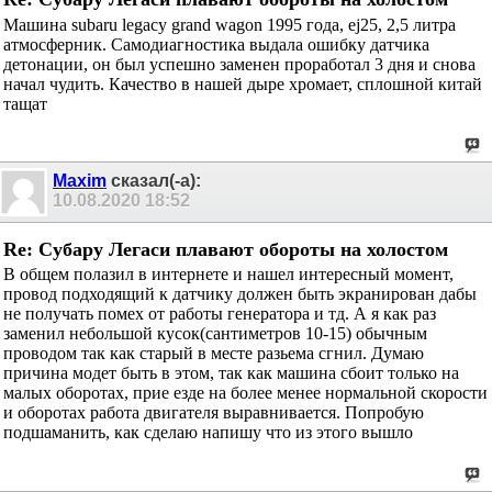
Машина subaru legacy grand wagon 1995 года, ej25, 2,5 литра
атмосферник. Самодиагностика выдала ошибку датчика
детонации, он был успешно заменен проработал 3 дня и снова
начал чудить. Качество в нашей дыре хромает, сплошной китай
тащат
Maxim
сказал(-а):
10.08.2020
18:52
Re: Субару Легаси плавают обороты на холостом
В общем полазил в интернете и нашел интересный момент,
провод подходящий к датчику должен быть экранирован дабы
не получать помех от работы генератора и тд. А я как раз
заменил небольшой кусок(сантиметров 10-15) обычным
проводом так как старый в месте разьема сгнил. Думаю
причина модет быть в этом, так как машина сбоит только на
малых оборотах, прие езде на более менее нормальной скорости
и оборотах работа двигателя выравнивается. Попробую
подшаманить, как сделаю напишу что из этого вышло