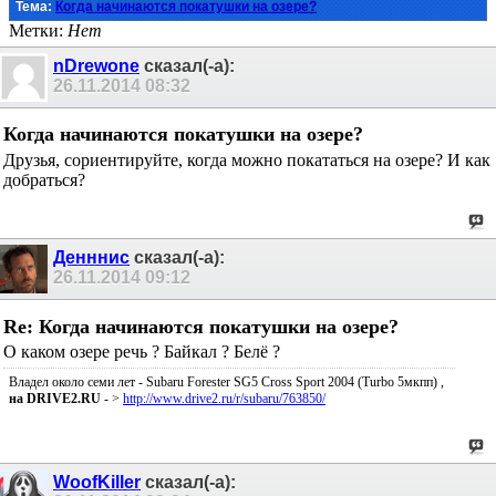
Тема:
Когда начинаются покатушки на озере?
Метки:
Нет
nDrewone
сказал(-а):
26.11.2014
08:32
Когда начинаются покатушки на озере?
Друзья, сориентируйте, когда можно покататься на озере? И как
добраться?
Денннис
сказал(-а):
26.11.2014
09:12
Re: Когда начинаются покатушки на озере?
О каком озере речь ? Байкал ? Белё ?
Владел около семи лет - Subaru Forester SG5 Cross Sport 2004 (Turbo 5мкпп) ,
на DRIVE2.RU
- >
http://www.drive2.ru/r/subaru/763850/
WoofKiller
сказал(-а):