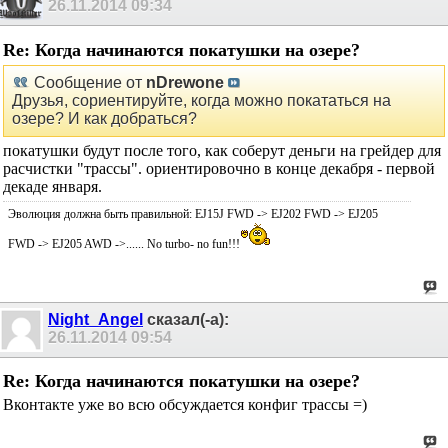
26.11.2014
09:34
Re: Когда начинаются покатушки на озере?
Сообщение от
nDrewone
Друзья, сориентируйте, когда можно покататься на
озере? И как добраться?
покатушки будут после того, как соберут деньги на грейдер для
расчистки "трассы". ориентировочно в конце декабря - первой
декаде января.
Эволюция должна быть правильной: EJ15J FWD -> EJ202 FWD -> EJ205
FWD -> EJ205 AWD ->...... No turbo- no fun!!!
Night_Angel
сказал(-а):
26.11.2014
09:54
Re: Когда начинаются покатушки на озере?
Вконтакте уже во всю обсуждается конфиг трассы =)