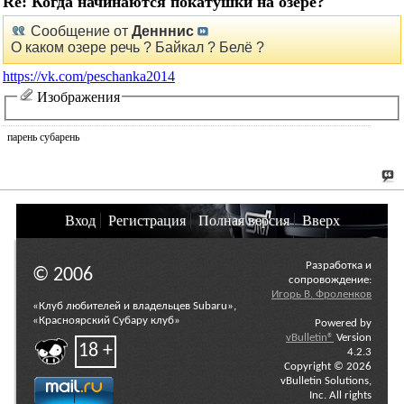
Re: Когда начинаются покатушки на озере?
Сообщение от
Денннис
О каком озере речь ? Байкал ? Белё ?
https://vk.com/peschanka2014
Изображения
парень субарень
Вход
Регистрация
Полная версия
Вверх
Разработка и
© 2006
сопровождение:
Игорь В. Фроленков
«Клуб любителей и владельцев Subaru»,
«Красноярский Субару клуб»
Powered by
vBulletin®
Version
18 +
4.2.3
Copyright © 2026
vBulletin Solutions,
Inc. All rights