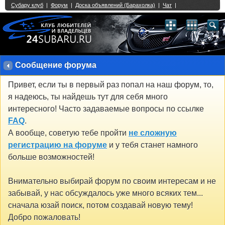
Single Sign On provided by
vBSSO
1
2
3
4
5
6
7
8
9
10
11
12
13
14
15
16
17
18
19
20
21
22
23
24
25
26
27
28
29
30
31
32
33
34
35
36
37
38
39
40
41
42
43
Сообщение форума
Привет, если ты в первый раз попал на наш форум, то,
я надеюсь, ты найдешь тут для себя много
интересного! Часто задаваемые вопросы по ссылке
FAQ
.
А вообще, советую тебе пройти
не сложную
регистрацию на форуме
и у тебя станет намного
больше возможностей!
Внимательно выбирай форум по своим интересам и не
забывай, у нас обсуждалось уже много всяких тем...
сначала юзай поиск, потом создавай новую тему!
Добро пожаловать!