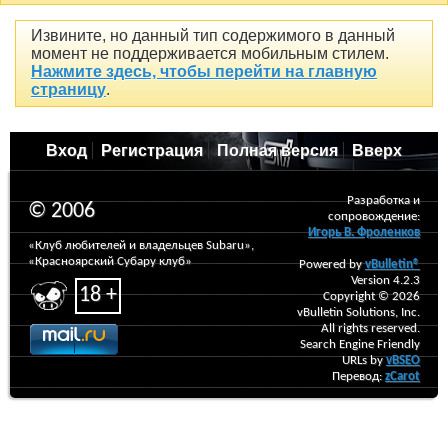
Извините, но данный тип содержимого в данный
момент не поддерживается мобильным стилем.
Нажмите здесь, чтобы перейти на главную
страницу
.
Вход
Регистрация
Полная версия
Вверх
Разработка и
© 2006
сопровождение:
Игорь В. Фроленков
«Клуб любителей и владельцев Subaru»,
«Красноярский Субару клуб»
Powered by
vBulletin®
Version 4.2.3
18 +
Copyright © 2026
vBulletin Solutions, Inc.
All rights reserved.
Search Engine Friendly
URLs by
vBSEO
Перевод:
zCarot