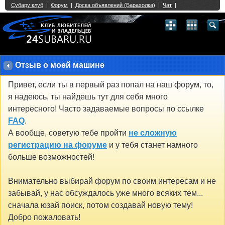
Single Sign On provided by
vBSSO
1
2
3
4
5
6
7
8
9
10
11
12
13
14
15
16
17
18
19
20
21
22
23
24
25
26
27
28
29
30
31
32
33
34
35
36
37
38
39
40
41
42
43
Отзыв о моей машине
Привет, если ты в первый раз попал на наш форум, то,
я надеюсь, ты найдешь тут для себя много
интересного! Часто задаваемые вопросы по ссылке
FAQ
.
А вообще, советую тебе пройти
не сложную
регистрацию на форуме
и у тебя станет намного
больше возможностей!
Внимательно выбирай форум по своим интересам и не
забывай, у нас обсуждалось уже много всяких тем...
сначала юзай поиск, потом создавай новую тему!
Добро пожаловать!