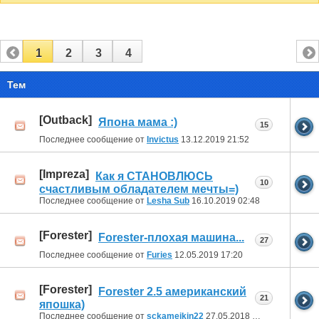
1
2
3
4
Тем
[Outback]
Япона мама :)
15
Последнее сообщение от
Invictus
13.12.2019
21:52
[Impreza]
Как я СТАНОВЛЮСЬ
10
счастливым обладателем мечты=)
Последнее сообщение от
Lesha Sub
16.10.2019
02:48
[Forester]
Forеstеr-плохая машина...
27
Последнее сообщение от
Furies
12.05.2019
17:20
[Forester]
Forester 2.5 американский
21
япошка)
Последнее сообщение от
sckameikin22
27.05.2018
19:43