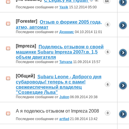
C Legacy на Tiguan
64
Последнее сообщение от
Yasik
15.12.2014
05:00
[Forester]
Отзыв о форике 2005 года,
6
атмо, автомат
Последнее сообщение от
Денннис
04.10.2014
11:01
[Impreza]
Поделюсь отзывом о своей
машинке Subaru Impreza 2007г.в. 1,5
6
объем двигателя
Последнее сообщение от
Tatyana
11.09.2014
15:57
[Общий]
Subaru Leone - Доброго дня
субароводы! теперь я с вами!
6
свежеиспеченный владелец
"Созвездие Льва"
Последнее сообщение от
Julion
06.09.2014
20:38
А я поделюсь отзывом от Impreza 2008
0
Последнее сообщение от
artfad
21.08.2014
13:42