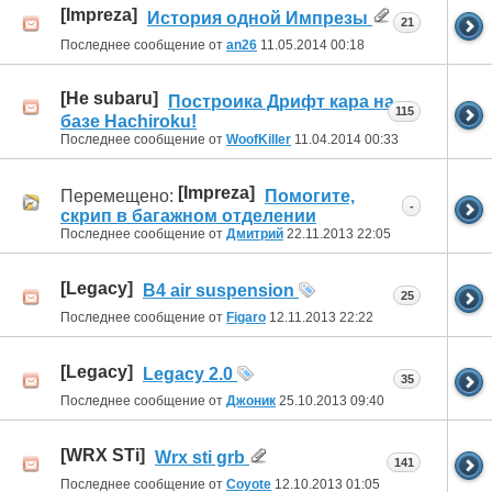
[Impreza]
История одной Импрезы
21
Последнее сообщение от
an26
11.05.2014
00:18
[Не subaru]
Построика Дрифт кара на
115
базе Hachiroku!
Последнее сообщение от
WoofKiller
11.04.2014
00:33
[Impreza]
Перемещено:
Помогите,
-
скрип в багажном отделении
Последнее сообщение от
Дмитрий
22.11.2013
22:05
[Legacy]
B4 air suspension
25
Последнее сообщение от
Figaro
12.11.2013
22:22
[Legacy]
Legacy 2.0
35
Последнее сообщение от
Джоник
25.10.2013
09:40
[WRX STi]
Wrx sti grb
141
Последнее сообщение от
Coyote
12.10.2013
01:05