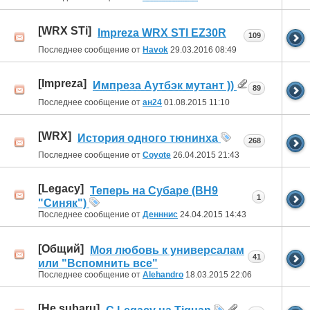
[WRX STi]
Impreza WRX STI EZ30R
109
Последнее сообщение от
Havok
29.03.2016
08:49
[Impreza]
Импреза Аутбэк мутант ))
89
Последнее сообщение от
ан24
01.08.2015
11:10
[WRX]
История одного тюнинха
268
Последнее сообщение от
Coyote
26.04.2015
21:43
[Legacy]
Теперь на Субаре (BH9
1
"Синяк")
Последнее сообщение от
Денннис
24.04.2015
14:43
[Общий]
Моя любовь к универсалам
41
или "Вспомнить все"
Последнее сообщение от
Alehandro
18.03.2015
22:06
[Не subaru]