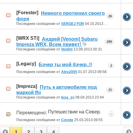
[Forester]
Немного протюнил своего
26
форя
Последнее сообщение от
SERGEJ FOR
04.10.2013
20:10
[WRX STi]
Андрей [Venom] Subaru
289
Impreza WRX, Всем привет!
Последнее сообщение от
Ven0m
13.09.2013
00:31
[Legacy]
Бэчер ты мой бэчер..!!
3
Последнее сообщение от
Alex2005
01.07.2013
09:58
[Impreza]
Путь к автомобилю под
21
маркой fhi
Последнее сообщение от
lexa_sy
08.04.2013
23:44
Путешествие на Север.
Перемещено:
-
Последнее сообщение от
Coyote
25.03.2013
09:55
1
2
3
4