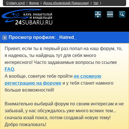
Single Sign On provided by
vBSSO
1
2
3
4
5
6
7
8
9
10
11
12
13
14
15
16
17
18
19
20
21
22
23
24
25
26
27
28
29
30
31
32
33
34
35
36
37
38
39
40
41
42
43
Просмотр профиля: _Hatred_
Привет, если ты в первый раз попал на наш форум, то,
я надеюсь, ты найдешь тут для себя много
интересного! Часто задаваемые вопросы по ссылке
FAQ
.
А вообще, советую тебе пройти
не сложную
регистрацию на форуме
и у тебя станет намного
больше возможностей!
Внимательно выбирай форум по своим интересам и не
забывай, у нас обсуждалось уже много всяких тем...
сначала юзай поиск, потом создавай новую тему!
Добро пожаловать!