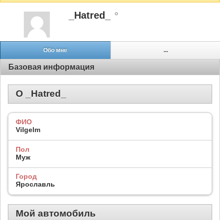
_Hatred_
Обо мне
...
Базовая информация
О _Hatred_
ФИО
Vilgelm
Пол
Муж
Город
Ярославль
Мой автомобиль