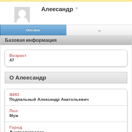
Алеесандр
Обо мне
...
Базовая информация
Возраст
47
О Алеесандр
ФИО
Подпальный Александр Анатольевич
Пол
Муж
Город
Днепропетровск