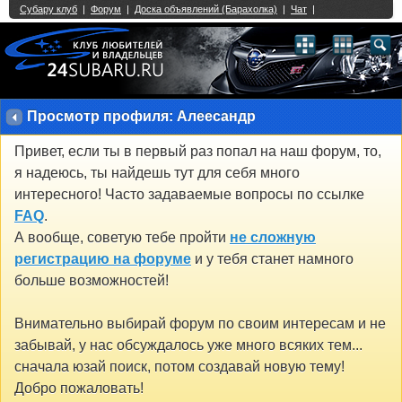
Single Sign On provided by
vBSSO
1
2
3
4
5
6
7
8
9
10
11
12
13
14
15
16
17
18
19
20
21
22
23
24
25
26
27
28
29
30
31
32
33
34
35
36
37
38
39
40
41
42
43
Просмотр профиля: Алеесандр
Привет, если ты в первый раз попал на наш форум, то,
я надеюсь, ты найдешь тут для себя много
интересного! Часто задаваемые вопросы по ссылке
FAQ
.
А вообще, советую тебе пройти
не сложную
регистрацию на форуме
и у тебя станет намного
больше возможностей!
Внимательно выбирай форум по своим интересам и не
забывай, у нас обсуждалось уже много всяких тем...
сначала юзай поиск, потом создавай новую тему!
Добро пожаловать!