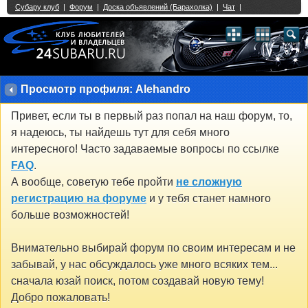
Single Sign On provided by
vBSSO
1
2
3
4
5
6
7
8
9
10
11
12
13
14
15
16
17
18
19
20
21
22
23
24
25
26
27
28
29
30
31
32
33
34
35
36
37
38
39
40
41
42
43
Просмотр профиля: Alehandro
Привет, если ты в первый раз попал на наш форум, то,
я надеюсь, ты найдешь тут для себя много
интересного! Часто задаваемые вопросы по ссылке
FAQ
.
А вообще, советую тебе пройти
не сложную
регистрацию на форуме
и у тебя станет намного
больше возможностей!
Внимательно выбирай форум по своим интересам и не
забывай, у нас обсуждалось уже много всяких тем...
сначала юзай поиск, потом создавай новую тему!
Добро пожаловать!