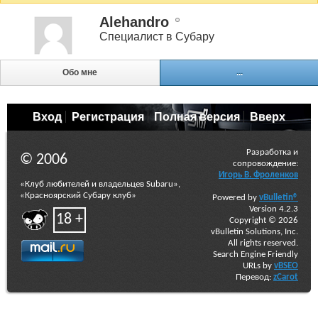
Alehandro
Специалист в Субару
Обо мне
...
Вход
Регистрация
Полная версия
Вверх
Разработка и
© 2006
сопровождение:
Игорь В. Фроленков
«Клуб любителей и владельцев Subaru»,
«Красноярский Субару клуб»
Powered by
vBulletin®
Version 4.2.3
18 +
Copyright © 2026
vBulletin Solutions, Inc.
All rights reserved.
Search Engine Friendly
URLs by
vBSEO
Перевод:
zCarot