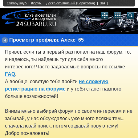
Single Sign On provided by
vBSSO
1
2
3
4
5
6
7
8
9
10
11
12
13
14
15
16
17
18
19
20
21
22
23
24
25
26
27
28
29
30
31
32
33
34
35
36
37
38
39
40
41
42
43
Просмотр профиля: Алекс_65
Привет, если ты в первый раз попал на наш форум, то,
я надеюсь, ты найдешь тут для себя много
интересного! Часто задаваемые вопросы по ссылке
FAQ
.
А вообще, советую тебе пройти
не сложную
регистрацию на форуме
и у тебя станет намного
больше возможностей!
Внимательно выбирай форум по своим интересам и не
забывай, у нас обсуждалось уже много всяких тем...
сначала юзай поиск, потом создавай новую тему!
Добро пожаловать!