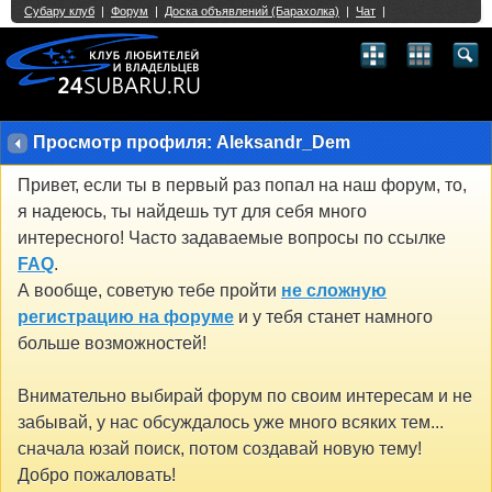
Single Sign On provided by
vBSSO
1
2
3
4
5
6
7
8
9
10
11
12
13
14
15
16
17
18
19
20
21
22
23
24
25
26
27
28
29
30
31
32
33
34
35
36
37
38
39
40
41
42
43
Просмотр профиля: Aleksandr_Dem
Привет, если ты в первый раз попал на наш форум, то,
я надеюсь, ты найдешь тут для себя много
интересного! Часто задаваемые вопросы по ссылке
FAQ
.
А вообще, советую тебе пройти
не сложную
регистрацию на форуме
и у тебя станет намного
больше возможностей!
Внимательно выбирай форум по своим интересам и не
забывай, у нас обсуждалось уже много всяких тем...
сначала юзай поиск, потом создавай новую тему!
Добро пожаловать!