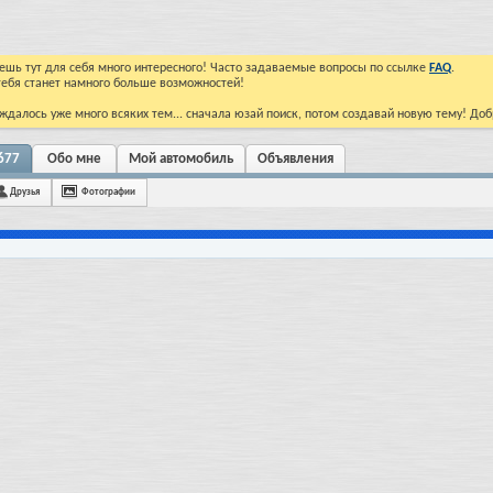
йдешь тут для себя много интересного! Часто задаваемые вопросы по ссылке
FAQ
.
тебя станет намного больше возможностей!
ждалось уже много всяких тем... сначала юзай поиск, потом создавай новую тему! До
677
Обо мне
Мой автомобиль
Объявления
Друзья
Фотографии