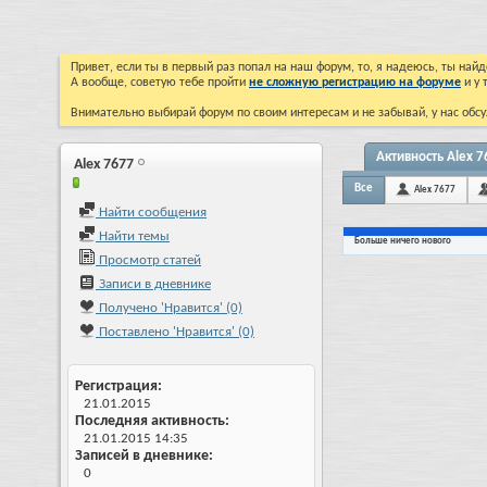
Привет, если ты в первый раз попал на наш форум, то, я надеюсь, ты на
А вообще, советую тебе пройти
не сложную регистрацию на форуме
и у 
Внимательно выбирай форум по своим интересам и не забывай, у нас обсу
Активность Alex 7
Alex 7677
Все
Alex 7677
Найти сообщения
Найти темы
Больше ничего нового
Просмотр статей
Записи в дневнике
Получено 'Нравится' (0)
Поставлено 'Нравится' (0)
Регистрация
21.01.2015
Последняя активность
21.01.2015
14:35
Записей в дневнике
0