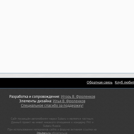
Обратная связь
Клуб любит
Разработка и сопровождение:
Игорь В. Фроленков
Элементы дизайна:
Илья В. Фроленков
Специальное спасибо за поддержку!
Сайт посвящён автомобилям марки Subaru и является частным.
Данный проект не имеет никакого отношения к концерну FHI и
Subaru Russia.
При использовании материалов сайта и форума активная ссылка на
24subaru.ru
обязательна.