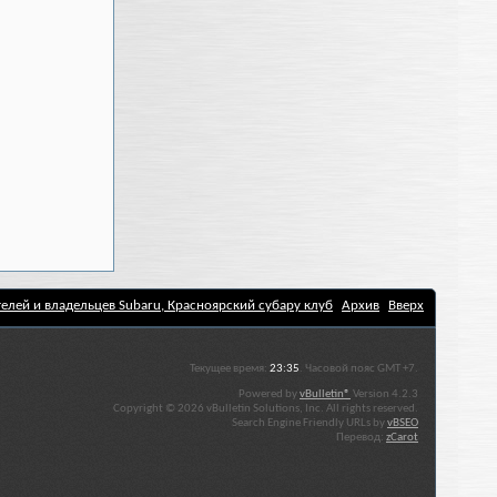
елей и владельцев Subaru, Красноярский субару клуб
Архив
Вверх
Текущее время:
23:35
. Часовой пояс GMT +7.
Powered by
vBulletin®
Version 4.2.3
Copyright © 2026 vBulletin Solutions, Inc. All rights reserved.
Search Engine Friendly URLs by
vBSEO
Перевод:
zCarot