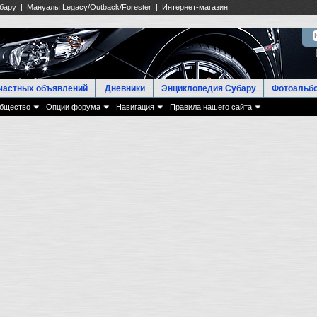
частных объявлений
Дневники
Энциклопедия Субару
Фотоальб
бщество
Опции форума
Навигация
Правила нашего сайта