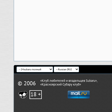
«Клуб любителей и владельцев Subaru»,
© 2006
«Красноярский Субару клуб»
18 +