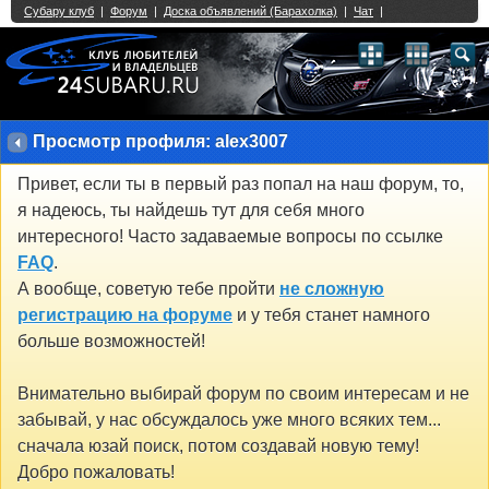
Single Sign On provided by
vBSSO
1
2
3
4
5
6
7
8
9
10
11
12
13
14
15
16
17
18
19
20
21
22
23
24
25
26
27
28
29
30
31
32
33
34
35
36
37
38
39
40
41
42
43
Просмотр профиля: alex3007
Привет, если ты в первый раз попал на наш форум, то,
я надеюсь, ты найдешь тут для себя много
интересного! Часто задаваемые вопросы по ссылке
FAQ
.
А вообще, советую тебе пройти
не сложную
регистрацию на форуме
и у тебя станет намного
больше возможностей!
Внимательно выбирай форум по своим интересам и не
забывай, у нас обсуждалось уже много всяких тем...
сначала юзай поиск, потом создавай новую тему!
Добро пожаловать!