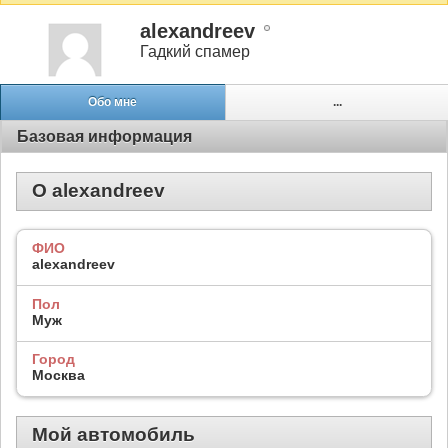
alexandreev
Гадкий спамер
Обо мне
...
Базовая информация
О alexandreev
ФИО
alexandreev
Пол
Муж
Город
Москва
Мой автомобиль