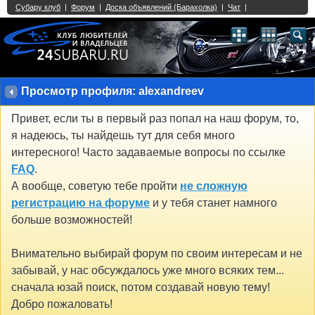
Single Sign On provided by
vBSSO
1
2
3
4
5
6
7
8
9
10
11
12
13
14
15
16
17
18
19
20
21
22
23
24
25
26
27
28
29
30
31
32
33
34
35
36
37
38
39
40
41
42
43
Просмотр профиля: alexandreev
Привет, если ты в первый раз попал на наш форум, то,
я надеюсь, ты найдешь тут для себя много
интересного! Часто задаваемые вопросы по ссылке
FAQ
.
А вообще, советую тебе пройти
не сложную
регистрацию на форуме
и у тебя станет намного
больше возможностей!
Внимательно выбирай форум по своим интересам и не
забывай, у нас обсуждалось уже много всяких тем...
сначала юзай поиск, потом создавай новую тему!
Добро пожаловать!