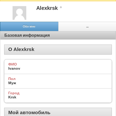
Alexkrsk
Обо мне
...
Базовая информация
О Alexkrsk
ФИО
Ivanov
Пол
Муж
Город
Krsk
Мой автомобиль