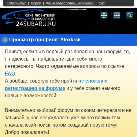
Single Sign On provided by
vBSSO
1
2
3
4
5
6
7
8
9
10
11
12
13
14
15
16
17
18
19
20
21
22
23
24
25
26
27
28
29
30
31
32
33
34
35
36
37
38
39
40
41
42
43
Просмотр профиля: Alexkrsk
Привет, если ты в первый раз попал на наш форум, то,
я надеюсь, ты найдешь тут для себя много
интересного! Часто задаваемые вопросы по ссылке
FAQ
.
А вообще, советую тебе пройти
не сложную
регистрацию на форуме
и у тебя станет намного
больше возможностей!
Внимательно выбирай форум по своим интересам и не
забывай, у нас обсуждалось уже много всяких тем...
сначала юзай поиск, потом создавай новую тему!
Добро пожаловать!