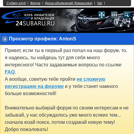
Single Sign On provided by
vBSSO
1
2
3
4
5
6
7
8
9
10
11
12
13
14
15
16
17
18
19
20
21
22
23
24
25
26
27
28
29
30
31
32
33
34
35
36
37
38
39
40
41
42
43
Просмотр профиля: AntonS
Привет, если ты в первый раз попал на наш форум, то,
я надеюсь, ты найдешь тут для себя много
интересного! Часто задаваемые вопросы по ссылке
FAQ
.
А вообще, советую тебе пройти
не сложную
регистрацию на форуме
и у тебя станет намного
больше возможностей!
Внимательно выбирай форум по своим интересам и не
забывай, у нас обсуждалось уже много всяких тем...
сначала юзай поиск, потом создавай новую тему!
Добро пожаловать!