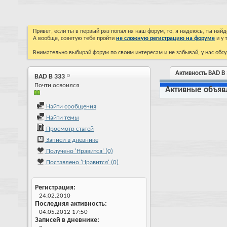
Привет, если ты в первый раз попал на наш форум, то, я надеюсь, ты на
А вообще, советую тебе пройти
не сложную регистрацию на форуме
и у 
Внимательно выбирай форум по своим интересам и не забывай, у нас обсу
Активность BAD B
BAD B 333
Почти освоился
Активные объяв
Найти сообщения
Найти темы
Просмотр статей
Записи в дневнике
Получено 'Нравится' (0)
Поставлено 'Нравится' (0)
Регистрация
24.02.2010
Последняя активность
04.05.2012
17:50
Записей в дневнике