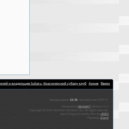
елей и владельцев Subaru, Красноярский субару клуб
Архив
Вверх
Текущее время:
22:35
. Часовой пояс GMT +7.
Powered by
vBulletin®
Version 4.2.3
Copyright © 2026 vBulletin Solutions, Inc. All rights reserved.
Search Engine Friendly URLs by
vBSEO
Перевод:
zCarot