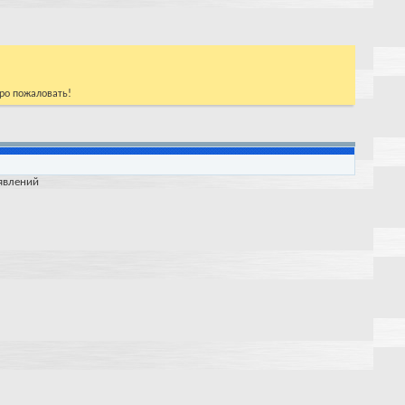
бро пожаловать!
явлений