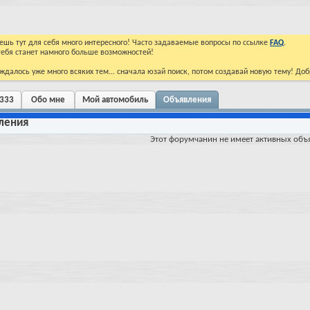
йдешь тут для себя много интересного! Часто задаваемые вопросы по ссылке
FAQ
.
тебя станет намного больше возможностей!
ждалось уже много всяких тем... сначала юзай поиск, потом создавай новую тему! До
 333
Обо мне
Мой автомобиль
Объявления
ления
Этот форумчанин не имеет активных объ