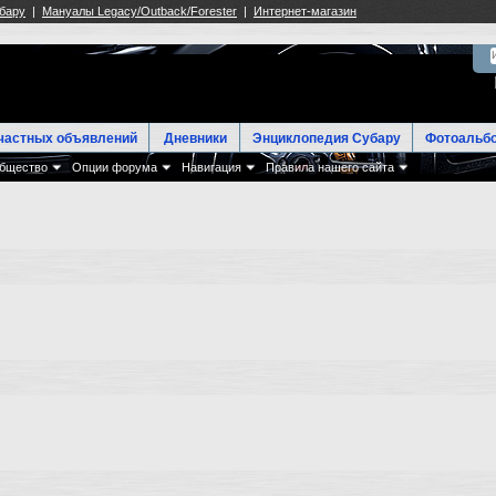
частных объявлений
Дневники
Энциклопедия Субару
Фотоальб
бщество
Опции форума
Навигация
Правила нашего сайта