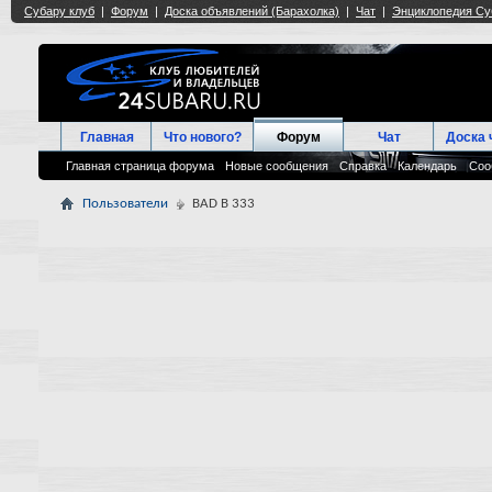
Главная
Что нового?
Форум
Чат
Доска 
Главная страница форума
Новые сообщения
Справка
Календарь
Соо
Пользователи
BAD B 333