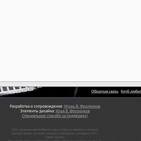
Обратная связь
Клуб любит
Разработка и сопровождение:
Игорь В. Фроленков
Элементы дизайна:
Илья В. Фроленков
Специальное спасибо за поддержку!
Сайт посвящён автомобилям марки Subaru и является частным.
Данный проект не имеет никакого отношения к концерну FHI и
Subaru Russia.