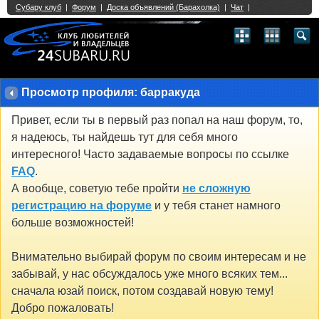
Single Sign On provided by
vBSSO
1
2
3
4
5
6
7
8
9
10
11
12
13
14
15
16
17
18
19
20
21
22
23
24
25
26
27
28
29
30
31
32
33
34
35
36
37
38
39
40
41
42
43
Просмотр профиля: барракуда
Привет, если ты в первый раз попал на наш форум, то,
я надеюсь, ты найдешь тут для себя много
интересного! Часто задаваемые вопросы по ссылке
FAQ
.
А вообще, советую тебе пройти
не сложную
регистрацию на форуме
и у тебя станет намного
больше возможностей!
Внимательно выбирай форум по своим интересам и не
забывай, у нас обсуждалось уже много всяких тем...
сначала юзай поиск, потом создавай новую тему!
Добро пожаловать!