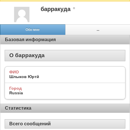
барракуда
Обо мне
...
Базовая информация
О барракуда
ФИО
Шлыков Юртй
Город
Russia
Статистика
Всего сообщений