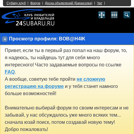
Single Sign On provided by
vBSSO
1
2
3
4
5
6
7
8
9
10
11
12
13
14
15
16
17
18
19
20
21
22
23
24
25
26
27
28
29
30
31
32
33
34
35
36
37
38
39
40
41
42
43
Просмотр профиля: BOB@H4IK
Привет, если ты в первый раз попал на наш форум, то,
я надеюсь, ты найдешь тут для себя много
интересного! Часто задаваемые вопросы по ссылке
FAQ
.
А вообще, советую тебе пройти
не сложную
регистрацию на форуме
и у тебя станет намного
больше возможностей!
Внимательно выбирай форум по своим интересам и не
забывай, у нас обсуждалось уже много всяких тем...
сначала юзай поиск, потом создавай новую тему!
Добро пожаловать!