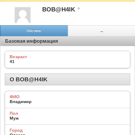
BOB@H4IK
Обо мне
...
Базовая информация
Возраст
41
О BOB@H4IK
ФИО
Владимир
Пол
Муж
Город
Одесса