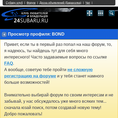
Single Sign On provided by
vBSSO
1
2
3
4
5
6
7
8
9
10
11
12
13
14
15
16
17
18
19
20
21
22
23
24
25
26
27
28
29
30
31
32
33
34
35
36
37
38
39
40
41
42
43
Просмотр профиля: BOND
Привет, если ты в первый раз попал на наш форум, то,
я надеюсь, ты найдешь тут для себя много
интересного! Часто задаваемые вопросы по ссылке
FAQ
.
А вообще, советую тебе пройти
не сложную
регистрацию на форуме
и у тебя станет намного
больше возможностей!
Внимательно выбирай форум по своим интересам и не
забывай, у нас обсуждалось уже много всяких тем...
сначала юзай поиск, потом создавай новую тему!
Добро пожаловать!