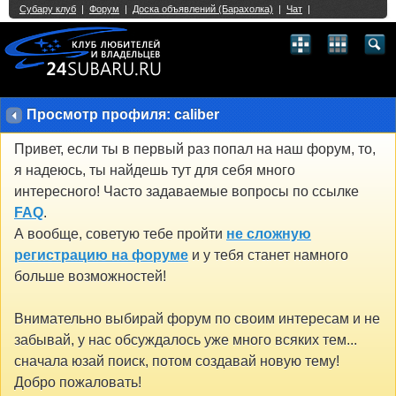
Single Sign On provided by
vBSSO
1
2
3
4
5
6
7
8
9
10
11
12
13
14
15
16
17
18
19
20
21
22
23
24
25
26
27
28
29
30
31
32
33
34
35
36
37
38
39
40
41
42
43
Просмотр профиля: caliber
Привет, если ты в первый раз попал на наш форум, то,
я надеюсь, ты найдешь тут для себя много
интересного! Часто задаваемые вопросы по ссылке
FAQ
.
А вообще, советую тебе пройти
не сложную
регистрацию на форуме
и у тебя станет намного
больше возможностей!
Внимательно выбирай форум по своим интересам и не
забывай, у нас обсуждалось уже много всяких тем...
сначала юзай поиск, потом создавай новую тему!
Добро пожаловать!