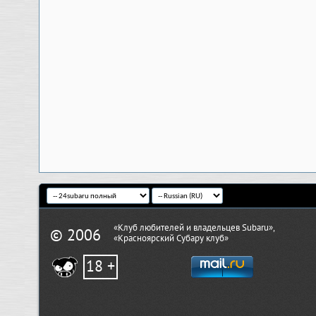
«Клуб любителей и владельцев Subaru»,
© 2006
«Красноярский Субару клуб»
18 +