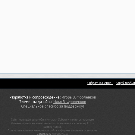
Обратная связь
Клуб любит
Разработка и сопровождение:
Игорь В. Фроленков
Элементы дизайна:
Илья В. Фроленков
Специальное спасибо за поддержку!
Сайт посвящён автомобилям марки Subaru и является частным.
Данный проект не имеет никакого отношения к концерну FHI и
Subaru Russia.
При использовании материалов сайта и форума активная ссылка на
24subaru.ru
обязательна.