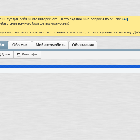
йдешь тут для себя много интересного! Часто задаваемые вопросы по ссылке
FAQ
.
тебя станет намного больше возможностей!
ждалось уже много всяких тем... сначала юзай поиск, потом создавай новую тему! До
dar
Обо мне
Мой автомобиль
Объявления
Друзья
Фотографии