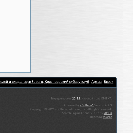
елей и владельцев Subaru, Красноярский субару клуб
Архив
Вверх
Текущее время:
22:32
. Часовой пояс GMT +7.
Powered by
vBulletin®
Version 4.2.3
Copyright © 2026 vBulletin Solutions, Inc. All rights reserved.
Search Engine Friendly URLs by
vBSEO
Перевод:
zCarot