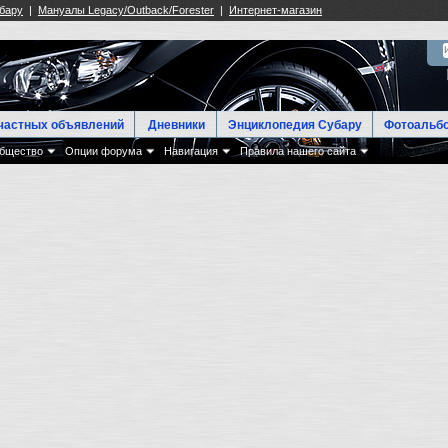
частных объявлений
Дневники
Энциклопедия Субару
Фотоальб
бщество
Опции форума
Навигация
Правила нашего сайта