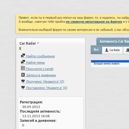
Привет, если ты в первый раз попал на наш форум, то, я надеюсь, ты на
А вообще, советую тебе пройти
не сложную регистрацию на форуме
и у 
Внимательно выбирай форум по своим интересам и не забывай, у нас обсу
Активность Car Ra
Car Radar
Все
Car Radar
Найти сообщения
Найти темы
Больше ничего нового
Просмотр статей
Записи в дневнике
Получено 'Нравится' (0)
Поставлено 'Нравится' (0)
Регистрация
30.09.2013
Последняя активность
13.11.2013
16:06
Записей в дневнике
0