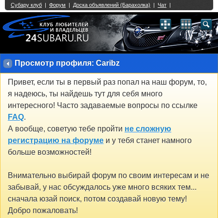
Single Sign On provided by
vBSSO
1
2
3
4
5
6
7
8
9
10
11
12
13
14
15
16
17
18
19
20
21
22
23
24
25
26
27
28
29
30
31
32
33
34
35
36
37
38
39
40
41
42
43
Просмотр профиля: Caribz
Привет, если ты в первый раз попал на наш форум, то,
я надеюсь, ты найдешь тут для себя много
интересного! Часто задаваемые вопросы по ссылке
FAQ
.
А вообще, советую тебе пройти
не сложную
регистрацию на форуме
и у тебя станет намного
больше возможностей!
Внимательно выбирай форум по своим интересам и не
забывай, у нас обсуждалось уже много всяких тем...
сначала юзай поиск, потом создавай новую тему!
Добро пожаловать!