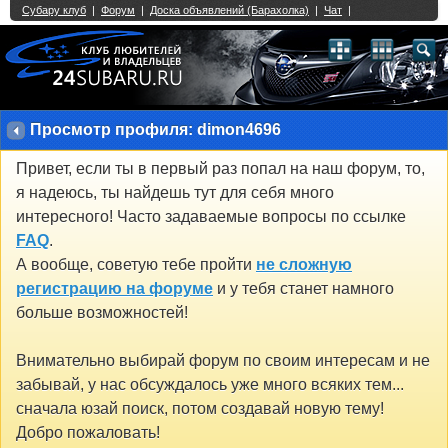
Single Sign On provided by
vBSSO
1
2
3
4
5
6
7
8
9
10
11
12
13
14
15
16
17
18
19
20
21
22
23
24
25
26
27
28
29
30
31
32
33
34
35
36
37
38
39
40
41
42
43
Просмотр профиля: dimon4696
Привет, если ты в первый раз попал на наш форум, то,
я надеюсь, ты найдешь тут для себя много
интересного! Часто задаваемые вопросы по ссылке
FAQ
.
А вообще, советую тебе пройти
не сложную
регистрацию на форуме
и у тебя станет намного
больше возможностей!
Внимательно выбирай форум по своим интересам и не
забывай, у нас обсуждалось уже много всяких тем...
сначала юзай поиск, потом создавай новую тему!
Добро пожаловать!