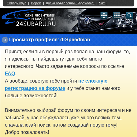
Single Sign On provided by
vBSSO
1
2
3
4
5
6
7
8
9
10
11
12
13
14
15
16
17
18
19
20
21
22
23
24
25
26
27
28
29
30
31
32
33
34
35
36
37
38
39
40
41
42
43
Просмотр профиля: drSpeedman
Привет, если ты в первый раз попал на наш форум, то,
я надеюсь, ты найдешь тут для себя много
интересного! Часто задаваемые вопросы по ссылке
FAQ
.
А вообще, советую тебе пройти
не сложную
регистрацию на форуме
и у тебя станет намного
больше возможностей!
Внимательно выбирай форум по своим интересам и не
забывай, у нас обсуждалось уже много всяких тем...
сначала юзай поиск, потом создавай новую тему!
Добро пожаловать!