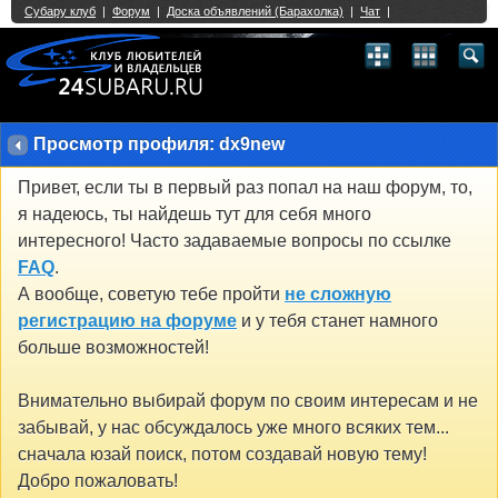
Single Sign On provided by
vBSSO
1
2
3
4
5
6
7
8
9
10
11
12
13
14
15
16
17
18
19
20
21
22
23
24
25
26
27
28
29
30
31
32
33
34
35
36
37
38
39
40
41
42
43
Просмотр профиля: dx9new
Привет, если ты в первый раз попал на наш форум, то,
я надеюсь, ты найдешь тут для себя много
интересного! Часто задаваемые вопросы по ссылке
FAQ
.
А вообще, советую тебе пройти
не сложную
регистрацию на форуме
и у тебя станет намного
больше возможностей!
Внимательно выбирай форум по своим интересам и не
забывай, у нас обсуждалось уже много всяких тем...
сначала юзай поиск, потом создавай новую тему!
Добро пожаловать!