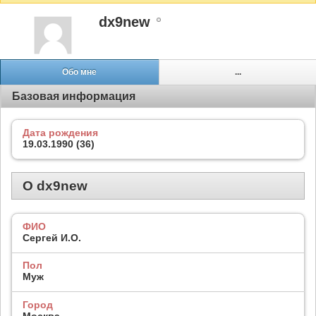
dx9new
Обо мне
...
Базовая информация
Дата рождения
19.03.1990 (36)
О dx9new
ФИО
Сергей И.О.
Пол
Муж
Город
Москва