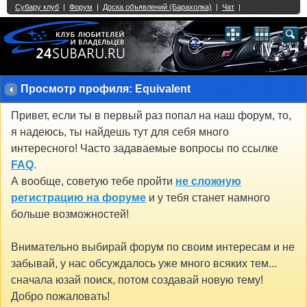
Single Sign On provided by
vBSSO
1
2
3
4
5
6
7
8
9
10
11
12
13
14
15
16
17
18
19
20
21
22
23
24
25
26
27
28
29
30
31
32
33
34
35
36
37
38
39
40
41
42
43
Просмотр профиля: Equivalent
Привет, если ты в первый раз попал на наш форум, то,
я надеюсь, ты найдешь тут для себя много
интересного! Часто задаваемые вопросы по ссылке
FAQ
.
А вообще, советую тебе пройти
не сложную
регистрацию на форуме
и у тебя станет намного
больше возможностей!
Внимательно выбирай форум по своим интересам и не
забывай, у нас обсуждалось уже много всяких тем...
сначала юзай поиск, потом создавай новую тему!
Добро пожаловать!