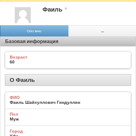
Фаиль
Обо мне
...
Базовая информация
Возраст
60
О Фаиль
ФИО
Фаиль Шайхуллович Гиндуллин
Пол
Муж
Город
Уфа