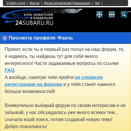
Single Sign On provided by
vBSSO
1
2
3
4
5
6
7
8
9
10
11
12
13
14
15
16
17
18
19
20
21
22
23
24
25
26
27
28
29
30
31
32
33
34
35
36
37
38
39
40
41
42
43
Просмотр профиля: Фаиль
Привет, если ты в первый раз попал на наш форум, то,
я надеюсь, ты найдешь тут для себя много
интересного! Часто задаваемые вопросы по ссылке
FAQ
.
А вообще, советую тебе пройти
не сложную
регистрацию на форуме
и у тебя станет намного
больше возможностей!
Внимательно выбирай форум по своим интересам и не
забывай, у нас обсуждалось уже много всяких тем...
сначала юзай поиск, потом создавай новую тему!
Добро пожаловать!