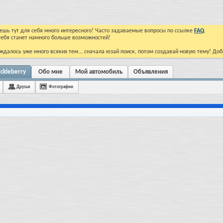
йдешь тут для себя много интересного! Часто задаваемые вопросы по ссылке
FAQ
.
тебя станет намного больше возможностей!
ждалось уже много всяких тем... сначала юзай поиск, потом создавай новую тему! До
ckleberry
Обо мне
Мой автомобиль
Объявления
Друзья
Фотографии