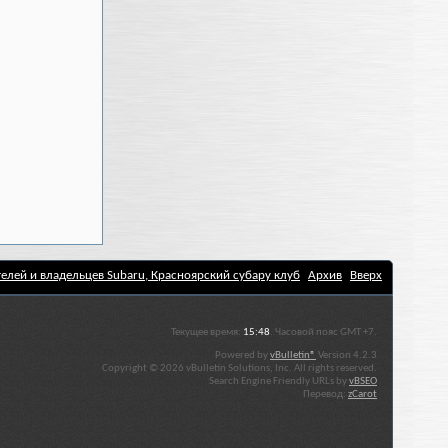
елей и владельцев Subaru, Красноярский субару клуб
Архив
Вверх
Текущее время:
15:48
. Часовой пояс GMT +7.
Powered by
vBulletin®
Version 4.2.3
Copyright © 2026 vBulletin Solutions, Inc. All rights reserved.
Search Engine Friendly URLs by
vBSEO
Перевод:
zCarot