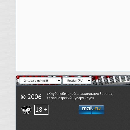
«Клуб любителей и владельцев Subaru»,
© 2006
«Красноярский Субару клуб»
18 +