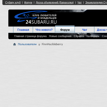
Главная
Что нового?
Форум
Чат
Доска 
Главная страница форума
Новые сообщения
Справка
Календарь
Соо
Пользователи
FinnHuckleberry