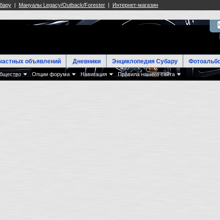
частных объявлений
Дневники
Энциклопедия Субару
Фотоальб
бщество
Опции форума
Навигация
Правила нашего сайта