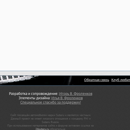
Обратная связь
Клуб любит
Разработка и сопровождение:
Игорь В. Фроленков
Элементы дизайна:
Илья В. Фроленков
Специальное спасибо за поддержку!
Сайт посвящён автомобилям марки Subaru и является частным.
Данный проект не имеет никакого отношения к концерну FHI и
Subaru Russia.
При использовании материалов сайта и форума активная ссылка на
24subaru.ru
обязательна.