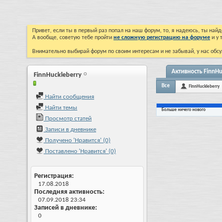
Привет, если ты в первый раз попал на наш форум, то, я надеюсь, ты на
А вообще, советую тебе пройти
не сложную регистрацию на форуме
и у 
Внимательно выбирай форум по своим интересам и не забывай, у нас обсу
Активность FinnHu
FinnHuckleberry
Все
FinnHuckleberry
Найти сообщения
Найти темы
Больше ничего нового
Просмотр статей
Записи в дневнике
Получено 'Нравится' (0)
Поставлено 'Нравится' (0)
Регистрация
17.08.2018
Последняя активность
07.09.2018
23:34
Записей в дневнике
0