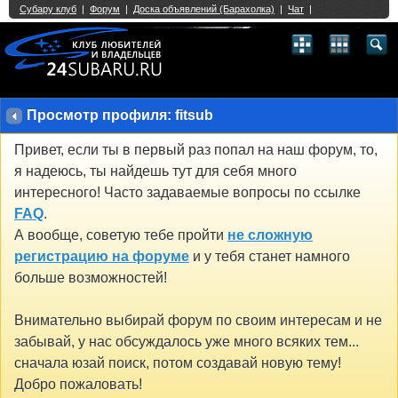
Single Sign On provided by
vBSSO
1
2
3
4
5
6
7
8
9
10
11
12
13
14
15
16
17
18
19
20
21
22
23
24
25
26
27
28
29
30
31
32
33
34
35
36
37
38
39
40
41
42
43
Просмотр профиля: fitsub
Привет, если ты в первый раз попал на наш форум, то,
я надеюсь, ты найдешь тут для себя много
интересного! Часто задаваемые вопросы по ссылке
FAQ
.
А вообще, советую тебе пройти
не сложную
регистрацию на форуме
и у тебя станет намного
больше возможностей!
Внимательно выбирай форум по своим интересам и не
забывай, у нас обсуждалось уже много всяких тем...
сначала юзай поиск, потом создавай новую тему!
Добро пожаловать!