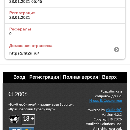
28.01.2021
05:45
Регистрация
28.01.2021
Рефералы
0
Домашняя страничка
https://fit2u.ru/
Вход
Регистрация
Полная версия
Вверх
Разработка и
© 2006
сопровождение:
Игорь В. Фроленков
«Клуб любителей и владельцев Subaru»,
«Красноярский Субару клуб»
Powered by
vBulletin®
Version 4.2.3
18 +
Copyright © 2026
vBulletin Solutions, Inc.
All rights reserved.