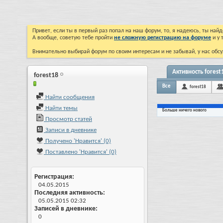
Привет, если ты в первый раз попал на наш форум, то, я надеюсь, ты на
А вообще, советую тебе пройти
не сложную регистрацию на форуме
и у 
Внимательно выбирай форум по своим интересам и не забывай, у нас обсу
Активность forest
forest18
Все
forest18
Найти сообщения
Найти темы
Больше ничего нового
Просмотр статей
Записи в дневнике
Получено 'Нравится' (0)
Поставлено 'Нравится' (0)
Регистрация
04.05.2015
Последняя активность
05.05.2015
02:32
Записей в дневнике
0