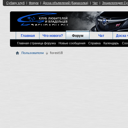
Главная
Что нового?
Форум
Чат
Доска 
Главная страница форума
Новые сообщения
Справка
Календарь
Соо
Пользователи
forest18