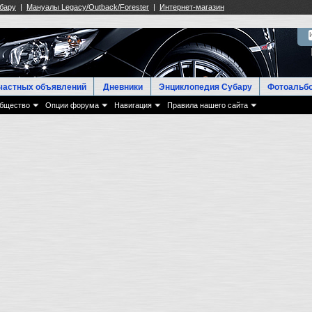
частных объявлений
Дневники
Энциклопедия Субару
Фотоальб
бщество
Опции форума
Навигация
Правила нашего сайта