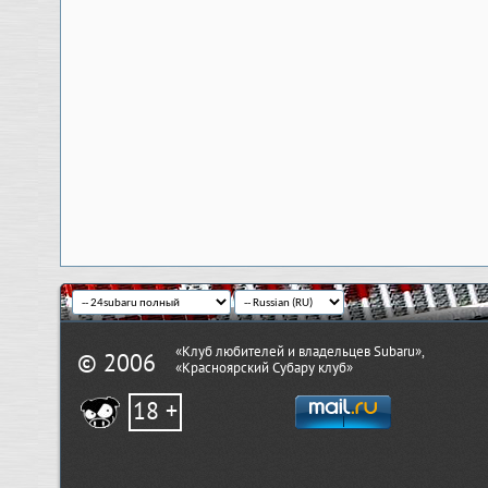
«Клуб любителей и владельцев Subaru»,
© 2006
«Красноярский Субару клуб»
18 +