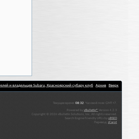
елей и владельцев Subaru, Красноярский субару клуб
Архив
Вверх
Текущее время:
08:32
. Часовой пояс GMT +7.
Powered by
vBulletin®
Version 4.2.3
Copyright © 2026 vBulletin Solutions, Inc. All rights reserved.
Search Engine Friendly URLs by
vBSEO
Перевод:
zCarot