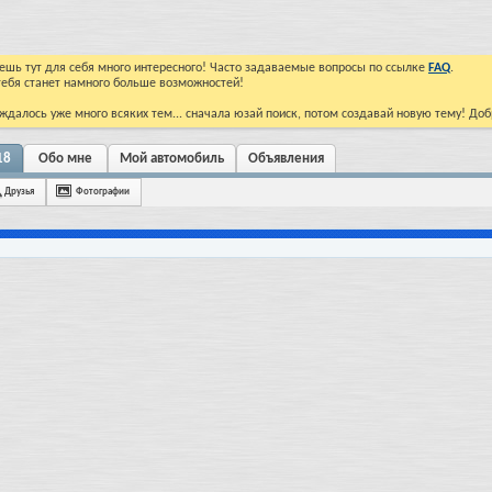
йдешь тут для себя много интересного! Часто задаваемые вопросы по ссылке
FAQ
.
тебя станет намного больше возможностей!
ждалось уже много всяких тем... сначала юзай поиск, потом создавай новую тему! До
18
Обо мне
Мой автомобиль
Объявления
Друзья
Фотографии