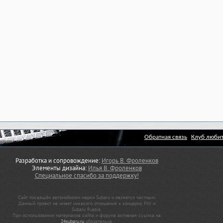
Обратная связь
Клуб любит
Разработка и сопровождение:
Игорь В. Фроленков
Элементы дизайна:
Илья В. Фроленков
Специальное спасибо за поддержку!
Сайт посвящён автомобилям марки Subaru и является частным.
Данный проект не имеет никакого отношения к концерну FHI и
Subaru Russia.
При использовании материалов сайта и форума активная ссылка на
24subaru.ru
обязательна.