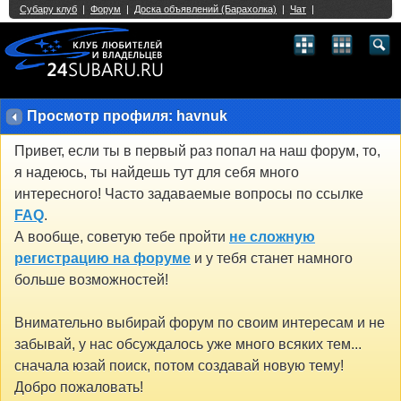
Single Sign On provided by
vBSSO
1
2
3
4
5
6
7
8
9
10
11
12
13
14
15
16
17
18
19
20
21
22
23
24
25
26
27
28
29
30
31
32
33
34
35
36
37
38
39
40
41
42
43
Просмотр профиля: havnuk
Привет, если ты в первый раз попал на наш форум, то,
я надеюсь, ты найдешь тут для себя много
интересного! Часто задаваемые вопросы по ссылке
FAQ
.
А вообще, советую тебе пройти
не сложную
регистрацию на форуме
и у тебя станет намного
больше возможностей!
Внимательно выбирай форум по своим интересам и не
забывай, у нас обсуждалось уже много всяких тем...
сначала юзай поиск, потом создавай новую тему!
Добро пожаловать!