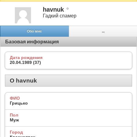
havnuk
Гадкий спамер
Обо мне
...
Базовая информация
Дата рождения
20.04.1989 (37)
О havnuk
ФИО
Грицько
Пол
Муж
Город
Красноярск