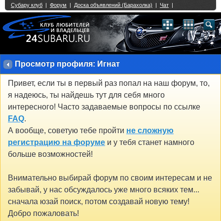
Single Sign On provided by
vBSSO
1
2
3
4
5
6
7
8
9
10
11
12
13
14
15
16
17
18
19
20
21
22
23
24
25
26
27
28
29
30
31
32
33
34
35
36
37
38
39
40
41
42
43
Просмотр профиля: Игнат
Привет, если ты в первый раз попал на наш форум, то,
я надеюсь, ты найдешь тут для себя много
интересного! Часто задаваемые вопросы по ссылке
FAQ
.
А вообще, советую тебе пройти
не сложную
регистрацию на форуме
и у тебя станет намного
больше возможностей!
Внимательно выбирай форум по своим интересам и не
забывай, у нас обсуждалось уже много всяких тем...
сначала юзай поиск, потом создавай новую тему!
Добро пожаловать!