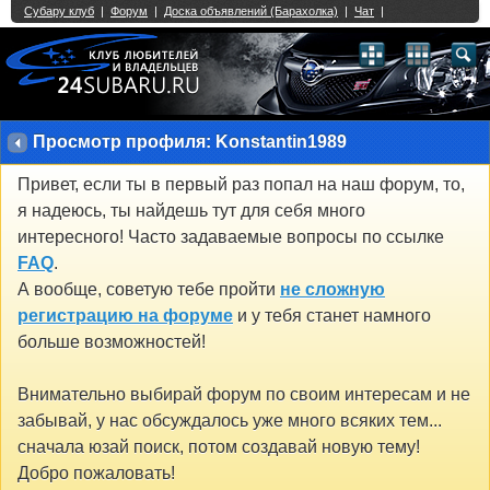
Single Sign On provided by
vBSSO
1
2
3
4
5
6
7
8
9
10
11
12
13
14
15
16
17
18
19
20
21
22
23
24
25
26
27
28
29
30
31
32
33
34
35
36
37
38
39
40
41
42
43
Просмотр профиля: Konstantin1989
Привет, если ты в первый раз попал на наш форум, то,
я надеюсь, ты найдешь тут для себя много
интересного! Часто задаваемые вопросы по ссылке
FAQ
.
А вообще, советую тебе пройти
не сложную
регистрацию на форуме
и у тебя станет намного
больше возможностей!
Внимательно выбирай форум по своим интересам и не
забывай, у нас обсуждалось уже много всяких тем...
сначала юзай поиск, потом создавай новую тему!
Добро пожаловать!