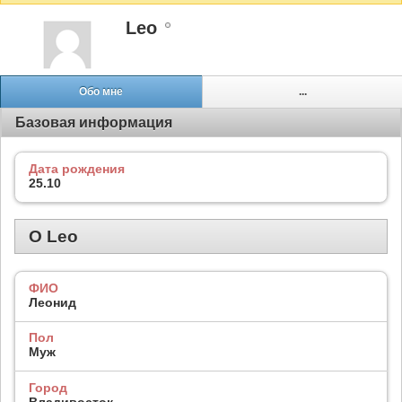
Leo
Обо мне
...
Базовая информация
Дата рождения
25.10
О Leo
ФИО
Леонид
Пол
Муж
Город
Владивосток