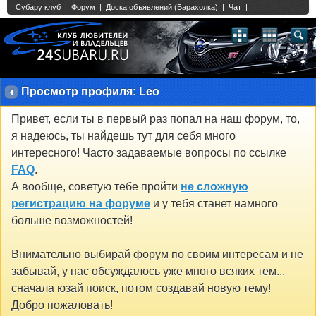
Single Sign On provided by
vBSSO
1
2
3
4
5
6
7
8
9
10
11
12
13
14
15
16
17
18
19
20
21
22
23
24
25
26
27
28
29
30
31
32
33
34
35
36
37
38
39
40
41
42
43
Просмотр профиля: Leo
Привет, если ты в первый раз попал на наш форум, то,
я надеюсь, ты найдешь тут для себя много
интересного! Часто задаваемые вопросы по ссылке
FAQ
.
А вообще, советую тебе пройти
не сложную
регистрацию на форуме
и у тебя станет намного
больше возможностей!
Внимательно выбирай форум по своим интересам и не
забывай, у нас обсуждалось уже много всяких тем...
сначала юзай поиск, потом создавай новую тему!
Добро пожаловать!