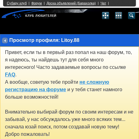
Single Sign On provided by
vBSSO
1
2
3
4
5
6
7
8
9
10
11
12
13
14
15
16
17
18
19
20
21
22
23
24
25
26
27
28
29
30
31
32
33
34
35
36
37
38
39
40
41
42
43
Просмотр профиля: Litoy.88
Привет, если ты в первый раз попал на наш форум, то,
я надеюсь, ты найдешь тут для себя много
интересного! Часто задаваемые вопросы по ссылке
FAQ
.
А вообще, советую тебе пройти
не сложную
регистрацию на форуме
и у тебя станет намного
больше возможностей!
Внимательно выбирай форум по своим интересам и не
забывай, у нас обсуждалось уже много всяких тем...
сначала юзай поиск, потом создавай новую тему!
Добро пожаловать!