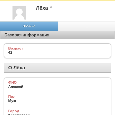
Лёха
Обо мне
...
Базовая информация
Возраст
42
О Лёха
ФИО
Алексей
Пол
Муж
Город
Красноярск