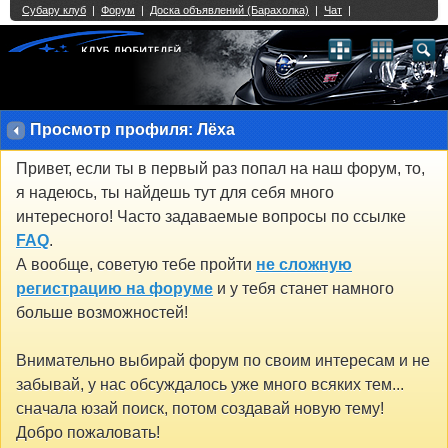
Single Sign On provided by
vBSSO
1
2
3
4
5
6
7
8
9
10
11
12
13
14
15
16
17
18
19
20
21
22
23
24
25
26
27
28
29
30
31
32
33
34
35
36
37
38
39
40
41
42
43
Просмотр профиля: Лёха
Привет, если ты в первый раз попал на наш форум, то,
я надеюсь, ты найдешь тут для себя много
интересного! Часто задаваемые вопросы по ссылке
FAQ
.
А вообще, советую тебе пройти
не сложную
регистрацию на форуме
и у тебя станет намного
больше возможностей!
Внимательно выбирай форум по своим интересам и не
забывай, у нас обсуждалось уже много всяких тем...
сначала юзай поиск, потом создавай новую тему!
Добро пожаловать!