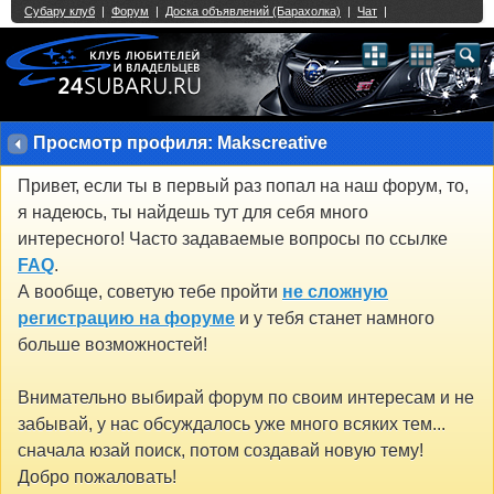
Single Sign On provided by
vBSSO
1
2
3
4
5
6
7
8
9
10
11
12
13
14
15
16
17
18
19
20
21
22
23
24
25
26
27
28
29
30
31
32
33
34
35
36
37
38
39
40
41
42
43
Просмотр профиля: Makscreative
Привет, если ты в первый раз попал на наш форум, то,
я надеюсь, ты найдешь тут для себя много
интересного! Часто задаваемые вопросы по ссылке
FAQ
.
А вообще, советую тебе пройти
не сложную
регистрацию на форуме
и у тебя станет намного
больше возможностей!
Внимательно выбирай форум по своим интересам и не
забывай, у нас обсуждалось уже много всяких тем...
сначала юзай поиск, потом создавай новую тему!
Добро пожаловать!