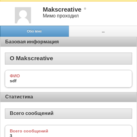
Makscreative
Мимо проходил
Обо мне
...
Базовая информация
О Makscreative
ФИО
sdf
Статистика
Всего сообщений
Всего сообщений
3