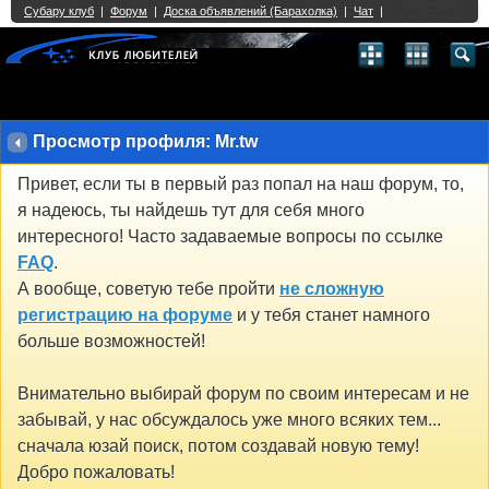
Single Sign On provided by
vBSSO
1
2
3
4
5
6
7
8
9
10
11
12
13
14
15
16
17
18
19
20
21
22
23
24
25
26
27
28
29
30
31
32
33
34
35
36
37
38
39
40
41
42
43
Просмотр профиля: Mr.tw
Привет, если ты в первый раз попал на наш форум, то,
я надеюсь, ты найдешь тут для себя много
интересного! Часто задаваемые вопросы по ссылке
FAQ
.
А вообще, советую тебе пройти
не сложную
регистрацию на форуме
и у тебя станет намного
больше возможностей!
Внимательно выбирай форум по своим интересам и не
забывай, у нас обсуждалось уже много всяких тем...
сначала юзай поиск, потом создавай новую тему!
Добро пожаловать!