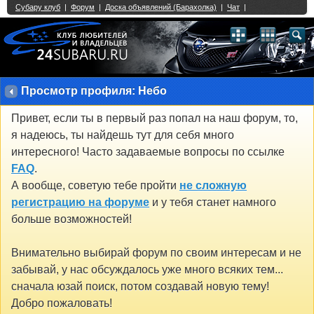
Single Sign On provided by
vBSSO
1
2
3
4
5
6
7
8
9
10
11
12
13
14
15
16
17
18
19
20
21
22
23
24
25
26
27
28
29
30
31
32
33
34
35
36
37
38
39
40
41
42
43
Просмотр профиля: Небо
Привет, если ты в первый раз попал на наш форум, то,
я надеюсь, ты найдешь тут для себя много
интересного! Часто задаваемые вопросы по ссылке
FAQ
.
А вообще, советую тебе пройти
не сложную
регистрацию на форуме
и у тебя станет намного
больше возможностей!
Внимательно выбирай форум по своим интересам и не
забывай, у нас обсуждалось уже много всяких тем...
сначала юзай поиск, потом создавай новую тему!
Добро пожаловать!