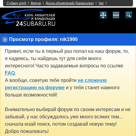
Single Sign On provided by
vBSSO
1
2
3
4
5
6
7
8
9
10
11
12
13
14
15
16
17
18
19
20
21
22
23
24
25
26
27
28
29
30
31
32
33
34
35
36
37
38
39
40
41
42
43
Просмотр профиля: nik1990
Привет, если ты в первый раз попал на наш форум, то,
я надеюсь, ты найдешь тут для себя много
интересного! Часто задаваемые вопросы по ссылке
FAQ
.
А вообще, советую тебе пройти
не сложную
регистрацию на форуме
и у тебя станет намного
больше возможностей!
Внимательно выбирай форум по своим интересам и не
забывай, у нас обсуждалось уже много всяких тем...
сначала юзай поиск, потом создавай новую тему!
Добро пожаловать!